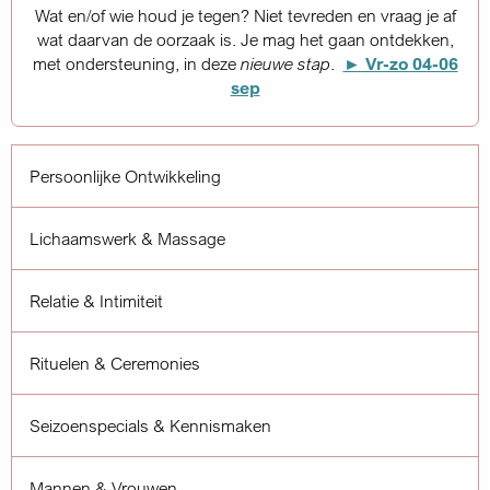
egen? Niet tevreden en vraag je af
k is. Je mag het gaan ontdekken,
deze
nieuwe stap
.
► Vr-zo 04-06
sep
Persoonlijke Ontwikkeling
Lichaamswerk & Massage
Relatie & Intimiteit
Rituelen & Ceremonies
Seizoenspecials & Kennismaken
Mannen & Vrouwen