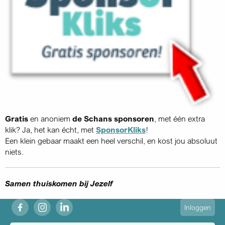
Gratis
en anoniem
de Schans sponsoren
, met één extra
klik? Ja, het kan écht, met
SponsorKliks
!
Een klein gebaar maakt een heel verschil, en kost jou absoluut
niets.
Samen thuiskomen bij Jezelf
fb
ig
in
User
Inloggen
account