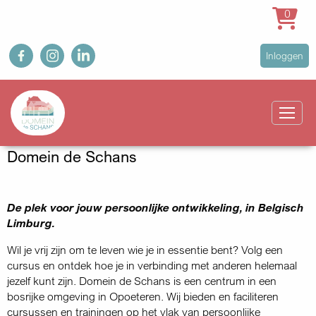
0
Overslaan
fb
ig
in
User
Inloggen
en
account
naar
Main
menu
de
navigation
inhoud
gaan
Domein de Schans
De plek voor jouw persoonlijke ontwikkeling, in Belgisch
Limburg.
Wil je vrij zijn om te leven wie je in essentie bent? Volg een
cursus en ontdek hoe je in verbinding met anderen helemaal
jezelf kunt zijn. Domein de Schans is een centrum in een
bosrijke omgeving in Opoeteren. Wij bieden en faciliteren
cursussen en trainingen op het vlak van persoonlijke