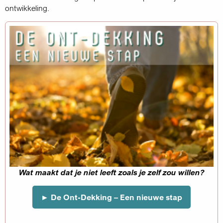
ontwikkeling.
Jouw eerste stap beg
►
Emotioneel Lichaamsw
 leeft zoals je zelf zou willen?
vr-zo 18
Welke invloed hebben ingesle
ing – Een nieuwe stap
emotioneel- en licha
Meer over lichaamswerk, 