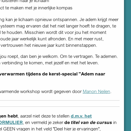
luisteren naar je lichaam
ct te maken met je innerlijke kompas
ng kan je lichaam opnieuw ontspannen. Je adem krijgt meer
systeem mag ervaren dat het niet langer hoeft te dragen, te
l te houden. Misschien wordt dit voor jou het moment
 oude jaar werkelijk kunt afronden. En met meer rust,
 vertrouwen het nieuwe jaar kunt binnenstappen.
it jou roept, dan ben je welkom. Om te vertragen. Te ademen.
 verbinding te komen, met jezelf en met het leven.
 verwarmen tijdens de kerst-special "Adem naar
warmende workshop wordt gegeven door
Manon Neilen
.
gen hebt
, aarzel niet deze te stellen
d.m.v. het
ORMULIER
, en vermeld je zeker
de
titel van de cursus
in
tel GEEN vragen in het veld "Deel hier je ervaringen",