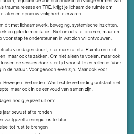
n adem, regulerende ademtechnieken en veilige vormen van
ls trauma release en TRE, krijgt je lichaam de ruimte om
e laten en opnieuw veiligheid te ervaren.
 dit met lichaamswerk, beweging, systemische inzichten,
werk en geleide meditaties. Niet om iets te forceren, maar om
ap voor stap te ondersteunen in wat zich wil ontvouwen.
traite vier dagen duurt, is er meer ruimte. Ruimte om niet
nen, maar ook te zakken. Om niet alleen te voelen, maar ook
 Tussen de sessies door is er tijd voor stilte en reflectie. Voor
 in de natuur. Voor gewoon even zijn. Maar ook voor
 Bewegen. Verbinden. Want echte verbinding ontstaat niet
diepte, maar ook in de eenvoud van samen zijn.
agen nodig je jezelf uit om:
e jaar bewust af te ronden
n vastgezette energie los te laten
lsel tot rust te brengen