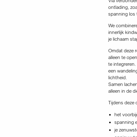
Via verbonde
ontlading, zoa
spanning los t
We combineren
innerlijk kind
je lichaam st
Omdat deze re
alleen te ope
te integreren.
een wandeling
lichtheid.
Samen lachen.
alleen in de 
Tijdens deze d
het voorbij
spanning e
je zenuwste