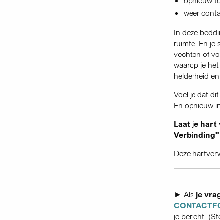
opnieuw te 
weer conta
In deze beddi
ruimte. En je 
vechten of vo
waarop je het
helderheid en
Voel je dat d
En opnieuw in
Laat je hart
Verbinding"
Deze hartver
► Als
je vra
CONTACTF
je bericht. (S