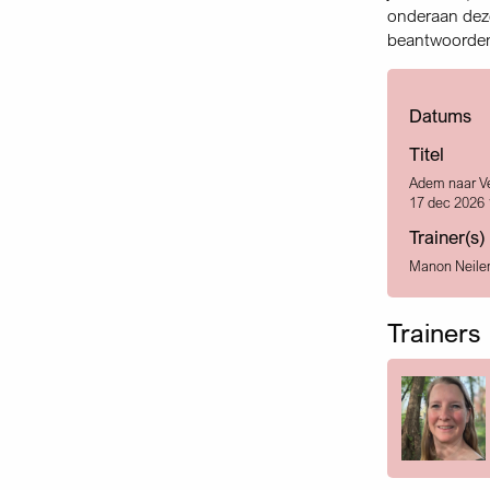
onderaan deze
beantwoorden,
Datums
Titel
Adem naar Ve
17 dec 2026 
Trainer(s)
Manon Neile
Trainers