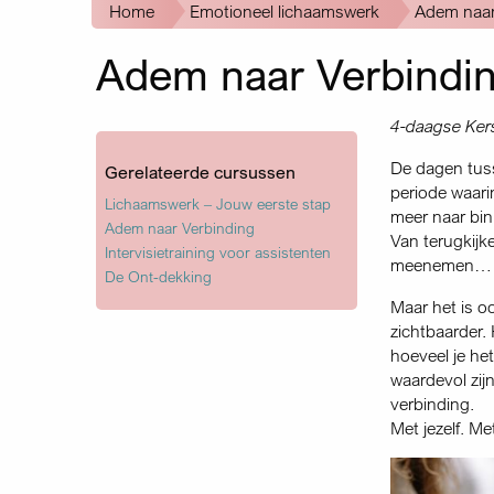
Kruimelpad
Home
Emotioneel lichaamswerk
Adem naar 
Adem naar Verbindin
4-daagse Kers
De dagen tuss
Gerelateerde cursussen
periode waarin
Lichaamswerk – Jouw eerste stap
meer naar binn
Adem naar Verbinding
Van terugkijke
Intervisietraining voor assistenten
meenemen… en
De Ont-dekking
Maar het is o
zichtbaarder.
hoeveel je he
waardevol zij
verbinding.
Met jezelf. Me