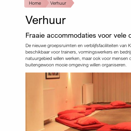
Kruimelpad
Home
Verhuur
Verhuur
Fraaie accommodaties voor vele d
De nieuwe groepsruimten en verblijfsfaciliteiten van 
beschikbaar voor trainers, vormingswerkers en bedrij
natuurgebied willen werken, maar ook voor mensen d
buitengewoon mooie omgeving willen organiseren.