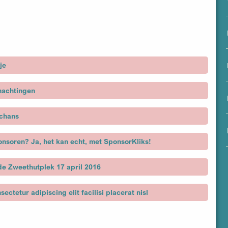
menu
je
nachtingen
Schans
onsoren? Ja, het kan echt, met SponsorKliks!
de Zweethutplek 17 april 2016
ectetur adipiscing elit facilisi placerat nisl