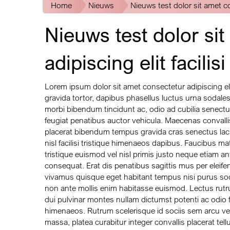
Kruimelpad
Home
Nieuws
Nieuws test dolor sit amet con
Nieuws test dolor si
adipiscing elit facilisi
Lorem ipsum dolor sit amet consectetur adipiscing elit
gravida tortor, dapibus phasellus luctus urna sodale
morbi bibendum tincidunt ac, odio ad cubilia senectus
feugiat penatibus auctor vehicula. Maecenas convallis 
placerat bibendum tempus gravida cras senectus lacu
nisl facilisi tristique himenaeos dapibus. Faucibus 
tristique euismod vel nisl primis justo neque etiam an
consequat. Erat dis penatibus sagittis mus per elei
vivamus quisque eget habitant tempus nisi purus soda
non ante mollis enim habitasse euismod. Lectus rutrum
dui pulvinar montes nullam dictumst potenti ac odio fa
himenaeos. Rutrum scelerisque id sociis sem arcu vehi
massa, platea curabitur integer convallis placerat tell