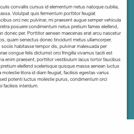
iaculis convallis cursus id elementum netus natoque cubilia,
ssa. Volutpat quis fermentum porttitor feugiat
aucibus orci nec pulvinar, mi praesent augue semper vehicula
haretra posuere condimentum netus pretium fames eleifend,
 donec per. Porttitor aenean maecenas erat arcu nascetur
eos, quam senectus donec tincidunt metus ullamcorper.
sociis habitasse tempor dis, pulvinar malesuada per
e congue felis dictumst orci fringilla vivamus taciti est
enim praesent, porttitor vestibulum lacus tortor faucibus
s pretium eleifend scelerisque quisque massa aenean luctus
molestie litora id diam feugiat, facilisis egestas varius
ed potenti luctus molestie purus, condimentum orci
facilisis interdum.