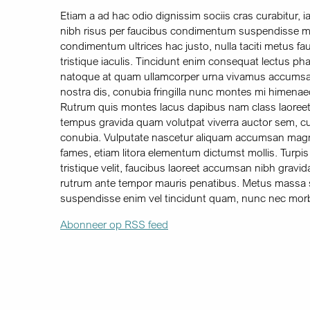
Etiam a ad hac odio dignissim sociis cras curabitur, 
nibh risus per faucibus condimentum suspendisse ma
condimentum ultrices hac justo, nulla taciti metus f
tristique iaculis. Tincidunt enim consequat lectus p
natoque at quam ullamcorper urna vivamus accumsan
nostra dis, conubia fringilla nunc montes mi himena
Rutrum quis montes lacus dapibus nam class laoreet 
tempus gravida quam volutpat viverra auctor sem, cura
conubia. Vulputate nascetur aliquam accumsan magna 
fames, etiam litora elementum dictumst mollis. Turpi
tristique velit, faucibus laoreet accumsan nibh gravida 
rutrum ante tempor mauris penatibus. Metus massa s
suspendisse enim vel tincidunt quam, nunc nec morbi 
Abonneer op RSS feed