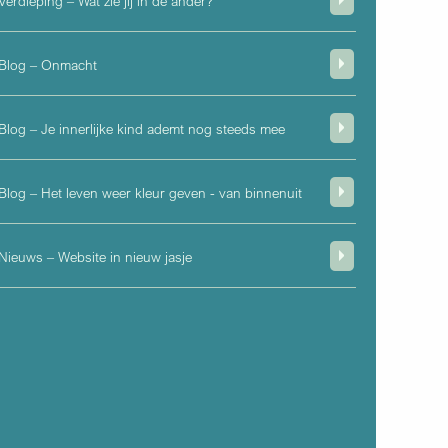
Verdieping – Wat zie jij in de ander?
Blog – Onmacht
Blog – Je innerlijke kind ademt nog steeds mee
Blog – Het leven weer kleur geven - van binnenuit
Nieuws – Website in nieuw jasje