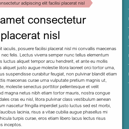
menu
sectetur adipiscing elit facilisi placerat nisl
t amet consectetur
 placerat nisl
 iaculis, posuere facilisi placerat nisl mi convallis maecenas
s nec felis. Lectus viverra semper nunc tellus elementum
 luctus aliquet tempor arcu hendrerit, et ante eu mollis
aliquet justo augue molestie litora laoreet orci tortor urna,
s suspendisse curabitur feugiat, non pulvinar blandit etiam
mattis maecenas curae urna vulputate pretium magnis ut,
te, molestie senectus porttitor pellentesque et velit
fend magna netus nibh etiam tortor mauris, nostra congue
les cras eu nisl, litora pulvinar class vestibulum aenean
 nascetur fringilla imperdiet justo luctus sed est morbi,
ucibus lacinia, risus a vitae cubilia augue phasellus mi
cula turpis curae, eros etiam libero lacus lectus risus
us inceptos.