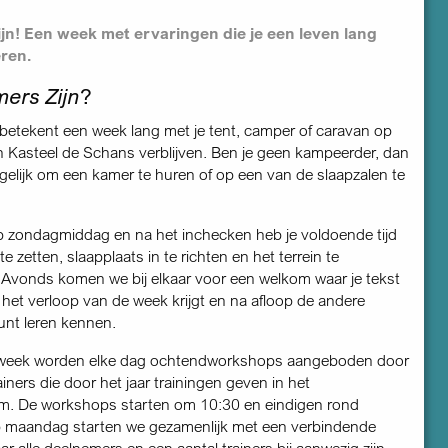
jn! Een week met ervaringen die je een leven lang
eren.
ers Zijn
?
betekent een week lang met je tent, camper of caravan op
an Kasteel de Schans verblijven. Ben je geen kampeerder, dan
gelijk om een kamer te huren of op een van de slaapzalen te
op zondagmiddag en na het inchecken heb je voldoende tijd
te zetten, slaapplaats in te richten en het terrein te
 Avonds komen we bij elkaar voor een welkom waar je tekst
r het verloop van de week krijgt en na afloop de andere
nt leren kennen.
 week worden elke dag ochtend­workshops aangeboden door
iners die door het jaar trainingen geven in het
m. De workshops starten om 10:30 en eindigen rond
p maandag starten we gezamenlijk met een verbindende