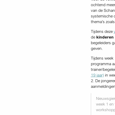
ochtend meer
van de Schans
systemische o
thema’s zoals 
Tijdens deze
de
kinderen 
begeleiders g
geven.
Tijdens week 
programma aa
trainer/begele
19 jaar)
in we
2. De jonger
aanmeldingen
Nieuwsgier
week 1 en 
workshop