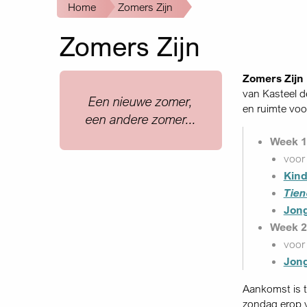
Kruimelpad
Home
Zomers Zijn
Zomers Zijn
Zomers Zijn
van Kasteel 
Quote
Een nieuwe zomer,
en ruimte voor
een andere zomer...
Week 1 
voo
Kin
Tie
Jon
Week 2 
voo
Jon
Aankomst is t
zondag erop 