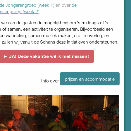
de Jongeren­groep (week 1)
en over
de
ssengroep (week 2)
.
 we aan de gasten de mogelijkheid om 's middags of 's
 of samen, een activiteit te organiseren. Bijvoorbeeld een
n wandeling, samen muziek maken, etc. In overleg, en
, zullen wij vanuit de Schans deze initiatieven ondersteunen.
► JA! Deze vakantie wil ik niet missen!
prijzen en accommodatie
Info over