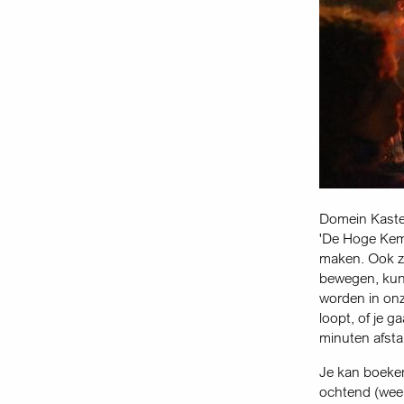
Domein Kastee
'De Hoge Kemp
maken. Ook zi
bewegen, kun 
worden in onz
loopt, of je 
minuten afstan
Je kan boeke
ochtend (week