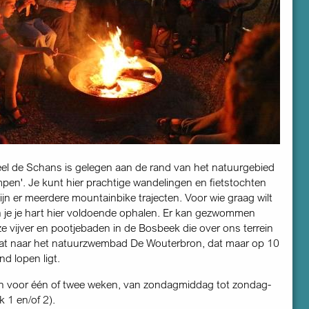
l de Schans is gelegen aan de rand van het natuurgebied
en'. Je kunt hier prachtige wandelingen en fiets­tochten
jn er meerdere mountainbike trajecten. Voor wie graag wilt
je je hart hier voldoende ophalen. Er kan gezwommen
e vijver en pootjebaden in de Bosbeek die over ons terrein
gaat naar het natuur­zwembad De Wouterbron, dat maar op 10
d lopen ligt.
n voor één of twee weken, van zondag­middag tot zondag­
 1 en/of 2).