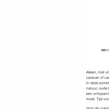
Alleen, met v
caravan of ca
In deze zomer
natuur, oude
een ontspanne
moet. Tijd voo
Voor de volwa