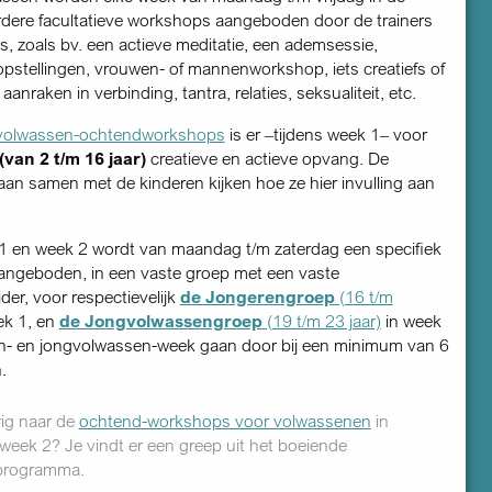
dere facultatieve workshops aangeboden door de trainers
, zoals bv. een actieve meditatie, een ademsessie,
pstellingen, vrouwen- of mannen­workshop, iets creatiefs of
aanraken in verbinding, tantra, relaties, seksualiteit, etc.
volwassen-ochtend­workshops
is er –tijdens week 1– voor
(van 2 t/m 16 jaar)
creatieve en actieve opvang. De
aan samen met de kinderen kijken hoe ze hier invulling aan
1 en week 2 wordt van maandag t/m zaterdag een specifiek
ngeboden, in een vaste groep met een vaste
ider, voor respectievelijk
de Jongerengroep
(16 t/m
ek 1, en
de Jongvolwassengroep
(19 t/m 23 jaar)
in week
en- en jongvolwassen-week gaan door bij een minimum van 6
.
ig naar de
ochtend-workshops voor volwassenen
in
week 2? Je vindt er een greep uit het boeiende
programma.