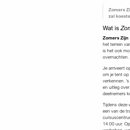
Zomers Zi
zal koest
Wat is
Zom
Zomers Zijn
het terrein v
is het ook mo
over­nachten.
Je arriveert 
om je tent op 
verkennen. ’s
en uitleg ove
deelnemers ku
Tijdens deze
een van de tra
cursuscentru
14:00 uur. O