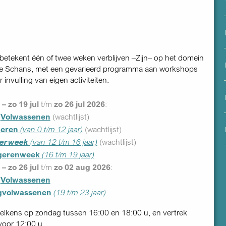
menu
betekent één of twee weken verblijven –Zijn– op het domein
de Schans, met een gevarieerd programma aan workshops
 invulling van eigen activiteiten.
– zo 19 jul
t/m
zo 26 jul 2026
:
r
Volwassenen
(wachtlijst)
deren
(van 0 t/m 12 jaar)
(wachtlijst)
nerweek
(van 12 t/m 16 jaar)
(wachtlijst)
gerenweek
(16 t/m 19 jaar)
– zo 26 jul
t/m
zo 02 aug 2026
:
r
Volwassenen
gvolwassenen
(19 t/m 23 jaar)
elkens op zondag tussen 16:00 en 18:00 u, en vertrek
voor 12:00 u.