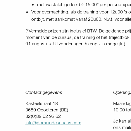
met wastafel: gedeeld € 15,00* per persoon/per
Voor-overnachting, als de training voor 12u00 's 
ontbijt, met aankomst vanaf 20u00. N.v.t. voor al
(*Vermelde prijzen zijn inclusief BTW.
De geldende prij
moment van de cursus, de training of het trajectblok
01 augustus. Uitzonderingen hierop zijn mogelijk.)
Contact gegevens
Openings
Kasteelstraat 18
Maandag 
3680 Opoeteren (BE)
10.00 to
32(0)89 62 92 62
Je kan al
info@domeindeschans.com
ons mail