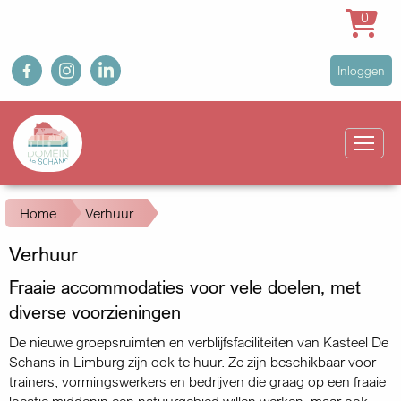
0
Overslaan
fb
ig
in
User
Inloggen
en
account
naar
Main
menu
de
navigation
inhoud
gaan
Kruimelpad
Home
Verhuur
Verhuur
Fraaie accommodaties voor vele doelen, met
diverse voorzieningen
De nieuwe groepsruimten en verblijfsfaciliteiten van Kasteel De
Schans in Limburg zijn ook te huur. Ze zijn beschikbaar voor
trainers, vormingswerkers en bedrijven die graag op een fraaie