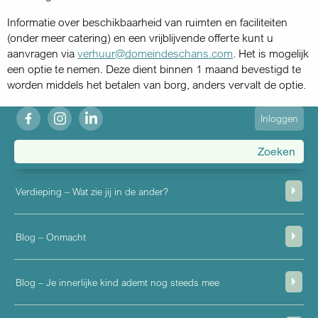
Informatie over beschikbaarheid van ruimten en faciliteiten
(onder meer catering) en een vrijblijvende offerte kunt u
aanvragen via
verhuur@domeindeschans.com
. Het is mogelijk
een optie te nemen. Deze dient binnen 1 maand bevestigd te
worden middels het betalen van borg, anders vervalt de optie.
fb
ig
in
User
Inloggen
account
menu
Verdieping – Wat zie jij in de ander?
Blog – Onmacht
Blog – Je innerlijke kind ademt nog steeds mee