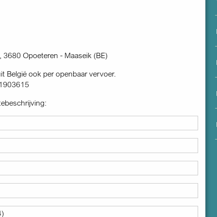
menu
, 3680 Opoeteren - Maaseik (BE)
t België ook per openbaar vervoer.
71903615
ebeschrijving:
4)