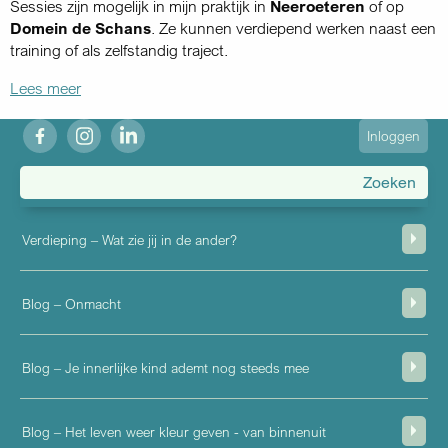
Sessies zijn mogelijk in mijn praktijk in
Neeroeteren
of op
Domein de Schans
. Ze kunnen verdiepend werken naast een
training of als zelfstandig traject.
Lees meer
fb
ig
in
User
Inloggen
account
menu
Verdieping – Wat zie jij in de ander?
Blog – Onmacht
Blog – Je innerlijke kind ademt nog steeds mee
Blog – Het leven weer kleur geven - van binnenuit