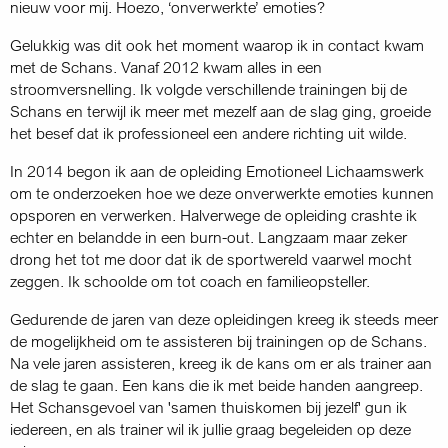
nieuw voor mij. Hoezo, ‘onverwerkte’ emoties?
Gelukkig was dit ook het moment waarop ik in contact kwam
met de Schans. Vanaf 2012 kwam alles in een
stroomversnelling. Ik volgde verschillende trainingen bij de
Schans en terwijl ik meer met mezelf aan de slag ging, groeide
het besef dat ik professioneel een andere richting uit wilde.
In 2014 begon ik aan de opleiding Emotioneel Lichaamswerk
om te onderzoeken hoe we deze onverwerkte emoties kunnen
opsporen en verwerken. Halverwege de opleiding crashte ik
echter en belandde in een burn-out. Langzaam maar zeker
drong het tot me door dat ik de sportwereld vaarwel mocht
zeggen. Ik schoolde om tot coach en familieopsteller.
Gedurende de jaren van deze opleidingen kreeg ik steeds meer
de mogelijkheid om te assisteren bij trainingen op de Schans.
Na vele jaren assisteren, kreeg ik de kans om er als trainer aan
de slag te gaan. Een kans die ik met beide handen aangreep.
Het Schansgevoel van 'samen thuiskomen bij jezelf' gun ik
iedereen, en als trainer wil ik jullie graag begeleiden op deze