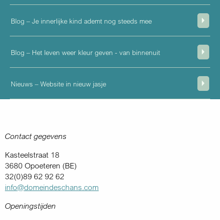
Blog – Je innerlijke kind ademt nog steeds mee
Blog – Het leven weer kleur geven - van binnenuit
Nieuws – Website in nieuw jasje
Contact gegevens
Kasteelstraat 18
3680 Opoeteren (BE)
32(0)89 62 92 62
info@domeindeschans.com
Openingstijden