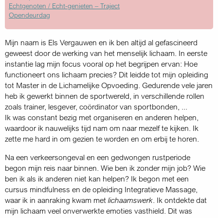
Echtgenoten / Echt-genieten – Traject
Opendeurdag
Mijn naam is Els Vergauwen en ik ben altijd al gefascineerd
geweest door de werking van het menselijk lichaam. In eerste
instantie lag mijn focus vooral op het begrijpen ervan: Hoe
functioneert ons lichaam precies? Dit leidde tot mijn opleiding
tot Master in de Lichamelijke Opvoeding. Gedurende vele jaren
heb ik gewerkt binnen de sportwereld, in verschillende rollen
zoals trainer, lesgever, coördinator van sportbonden, ...
Ik was constant bezig met organiseren en anderen helpen,
waardoor ik nauwelijks tijd nam om naar mezelf te kijken. Ik
zette me hard in om gezien te worden en om erbij te horen.
Na een verkeersongeval en een gedwongen rustperiode
begon mijn reis naar binnen. Wie ben ik zonder mijn job? Wie
ben ik als ik anderen niet kan helpen? Ik begon met een
cursus mindfulness en de opleiding Integratieve Massage,
waar ik in aanraking kwam met
lichaamswerk
. Ik ontdekte dat
mijn lichaam veel onverwerkte emoties vasthield. Dit was