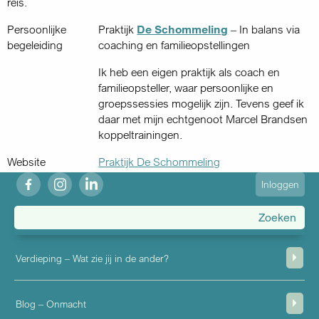
reis.
Persoonlijke
Praktijk
De Schommeling
– In balans via
begeleiding
coaching en familieopstellingen
Ik heb een eigen praktijk als coach en
familieopsteller, waar persoonlijke en
groepssessies mogelijk zijn. Tevens geef ik
daar met mijn echtgenoot Marcel Brandsen
koppeltrainingen.
Website
Praktijk De Schommeling
fb
ig
in
User
Inloggen
account
menu
Verdieping – Wat zie jij in de ander?
Blog – Onmacht