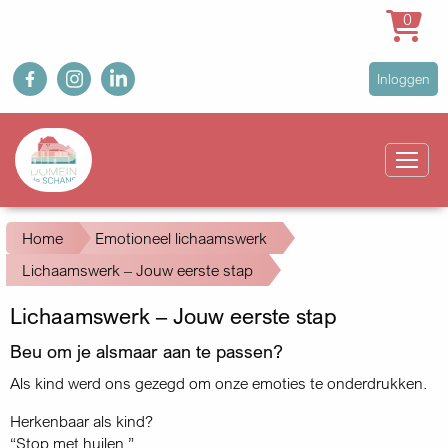
0
Overslaan
fb
ig
in
User
Inloggen
en
account
naar
Main
menu
de
navigation
inhoud
gaan
Kruimelpad
Home
Emotioneel lichaamswerk
Lichaamswerk – Jouw eerste stap
Lichaamswerk – Jouw eerste stap
Beu om je alsmaar aan te passen?
Als kind werd ons gezegd om onze emoties te onderdrukken.
Herkenbaar als kind?
“Stop met huilen.”