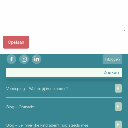
fb
ig
in
User
Inloggen
account
menu
Verdieping – Wat zie jij in de ander?
Blog – Onmacht
Blog – Je innerlijke kind ademt nog steeds mee