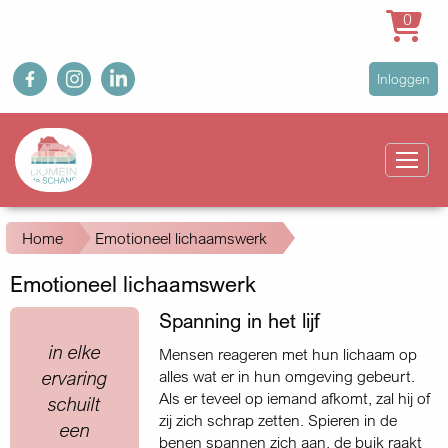
0
Overslaan
fb
ig
in
User
Inloggen
en
account
naar
Main
menu
de
navigation
inhoud
gaan
Kruimelpad
Home
Emotioneel lichaamswerk
Emotioneel lichaamswerk
Spanning in het lijf
Quote
in elke
Mensen reageren met hun lichaam op
ervaring
alles wat er in hun omgeving gebeurt.
Als er teveel op iemand afkomt, zal hij of
schuilt
zij zich schrap zetten. Spieren in de
een
benen spannen zich aan, de buik raakt