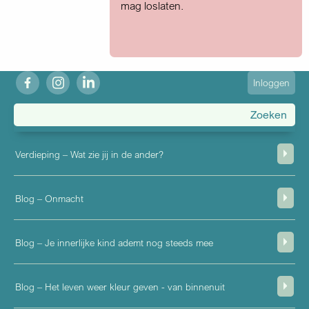
mag loslaten.
fb
ig
in
User
Inloggen
account
menu
Verdieping – Wat zie jij in de ander?
Blog – Onmacht
Blog – Je innerlijke kind ademt nog steeds mee
Blog – Het leven weer kleur geven - van binnenuit