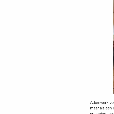
Ademwerk vorm
maar als een 
spanning, be