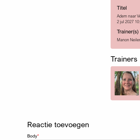
Titel
Adem naar Ve
2 jul 2027 10
Trainer(s)
Manon Neile
Trainers
Reactie toevoegen
Body