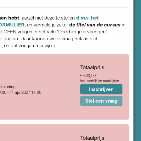
gen hebt
, aarzel niet deze te stellen
d.m.v. het
ORMULIER
, en vermeld je zeker
de
titel van de cursus
in
tel GEEN vragen in het veld "Deel hier je ervaringen",
 pagina. Daar kunnen we je vraag helaas niet
 en dat zou jammer zijn.)
Totaalprijs
€ 630,00
incl. verblijf en maaltijden
rbinding
Inschrijven
:00 - 11 apr 2027 17:00
Stel een vraag
n
Totaalprijs