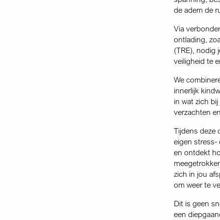
de adem de r
Via verbonde
ontlading, zo
(TRE), nodig 
veiligheid te 
We combineren
innerlijk kind
in wat zich bi
verzachten en 
Tijdens deze d
eigen stress-
en ontdekt hoe
meegetrokken 
zich in jou af
om weer te ve
Dit is geen sn
een diepgaand 