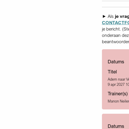
► Als
je vra
CONTACTF
je bericht. (S
onderaan deze
beantwoorden,
Datums
Titel
Adem naar Ve
9 apr 2027 10
Trainer(s)
Manon Neile
Datums