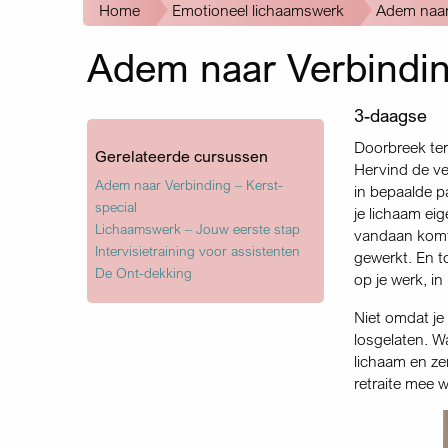
Kruimelpad
Home
Emotioneel lichaamswerk
Adem naar
Adem naar Verbindi
3-daagse
Doorbreek ter
Gerelateerde cursussen
Hervind de ver
Adem naar Verbinding – Kerst-
in bepaalde pa
special
je lichaam eig
Lichaamswerk – Jouw eerste stap
vandaan komt.
Intervisietraining voor assistenten
gewerkt. En to
De Ont-dekking
op je werk, in
Niet omdat je
losgelaten. Wa
lichaam en ze
retraite mee 