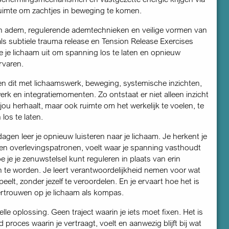
uimte om zachtjes in beweging te komen.
n adem, regulerende ademtechnieken en veilige vormen van
als subtiele trauma release en Tension Release Exercises
je je lichaam uit om spanning los te laten en opnieuw
ervaren.
 dit met lichaamswerk, beweging, systemische inzichten,
werk en integratiemomenten. Zo ontstaat er niet alleen inzicht
j jou herhaalt, maar ook ruimte om het werkelijk te voelen, te
los te laten.
agen leer je opnieuw luisteren naar je lichaam. Je herkent je
 en overlevingspatronen, voelt waar je spanning vasthoudt
 je je zenuwstelsel kunt reguleren in plaats van erin
te worden. Je leert verantwoordelijkheid nemen voor wat
speelt, zonder jezelf te veroordelen. En je ervaart hoe het is
rtrouwen op je lichaam als kompas.
elle oplossing. Geen traject waarin je iets moet fixen. Het is
proces waarin je vertraagt, voelt en aanwezig blijft bij wat