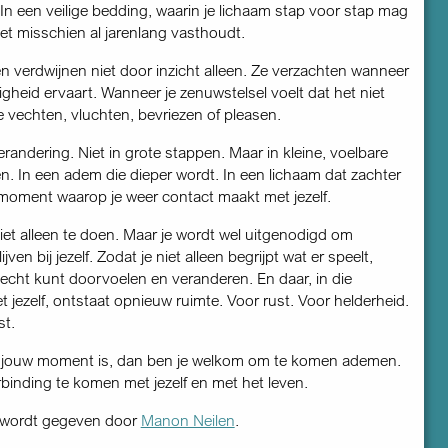
t. In een veilige bedding, waarin je lichaam stap voor stap mag
het misschien al jarenlang vasthoudt.
 verdwijnen niet door inzicht alleen. Ze verzachten wanneer
ligheid ervaart. Wanneer je zenuwstelsel voelt dat het niet
e vechten, vluchten, bevriezen of pleasen.
randering. Niet in grote stappen. Maar in kleine, voelbare
n. In een adem die dieper wordt. In een lichaam dat zachter
 moment waarop je weer contact maakt met jezelf.
niet alleen te doen. Maar je wordt wel uitgenodigd om
jven bij jezelf. Zodat je niet alleen begrijpt wat er speelt,
echt kunt doorvoelen en veranderen. En daar, in die
 jezelf, ontstaat opnieuw ruimte. Voor rust. Voor helderheid.
st.
it jouw moment is, dan ben je welkom om te komen ademen.
rbinding te komen met jezelf en met het leven.
g wordt gegeven door
Manon Neilen
.