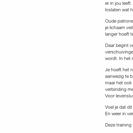
er in jou leef
loslaten wat 
Oude patronen
je lichaam vei
langer hoeft t
Daar begint ve
verschuivinge
wordt. In het
Je hoeft het 
aanwezig te bli
maar het ook 
verbinding met
Voor levenslu
Voel je dat d
En weer in ve
Deze trainin