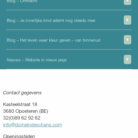
Blog – Onmacht
Blog – Je innerlijke kind ademt nog steeds mee
Blog – Het leven weer kleur geven - van binnenuit
Nieuws – Website in nieuw jasje
Contact gegevens
Kasteelstraat 18
3680 Opoeteren (BE)
32(0)89 62 92 62
info@domeindeschans.com
Openingstijden