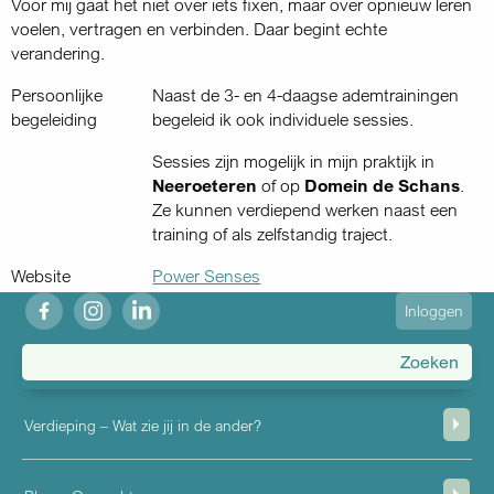
Voor mij gaat het niet over iets fixen, maar over opnieuw leren
voelen, vertragen en verbinden. Daar begint echte
verandering.
Persoonlijke
Naast de 3- en 4-daagse ademtrainingen
begeleiding
begeleid ik ook individuele sessies.
Sessies zijn mogelijk in mijn praktijk in
Neeroeteren
of op
Domein de Schans
.
Ze kunnen verdiepend werken naast een
training of als zelfstandig traject.
Website
Power Senses
fb
ig
in
User
Inloggen
account
menu
Verdieping – Wat zie jij in de ander?