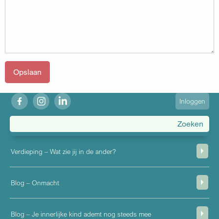
fb
ig
in
User
Inloggen
account
menu
Verdieping – Wat zie jij in de ander?
Blog – Onmacht
Blog – Je innerlijke kind ademt nog steeds mee