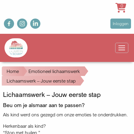
0
Overslaan
fb
ig
in
User
Inloggen
en
account
naar
Main
menu
de
navigation
inhoud
gaan
Kruimelpad
Home
Emotioneel lichaamswerk
Lichaamswerk – Jouw eerste stap
Lichaamswerk – Jouw eerste stap
Beu om je alsmaar aan te passen?
Als kind werd ons gezegd om onze emoties te onderdrukken.
Herkenbaar als kind?
“Stop met huilen.”