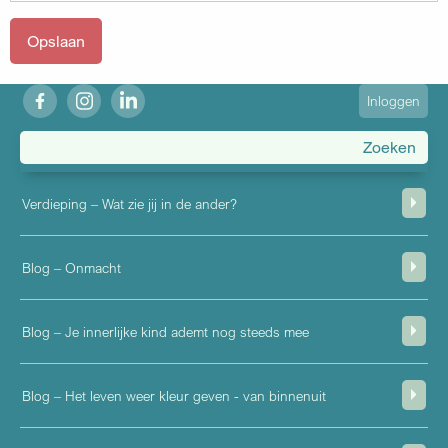
fb
ig
in
User
Inloggen
account
menu
Verdieping – Wat zie jij in de ander?
Blog – Onmacht
Blog – Je innerlijke kind ademt nog steeds mee
Blog – Het leven weer kleur geven - van binnenuit