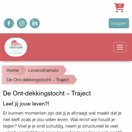
0
Overslaan
fb
ig
in
User
Inloggen
en
account
naar
Main
menu
de
navigation
inhoud
gaan
Kruimelpad
Home
Levensthema's
De Ont-dekkingstocht – Traject
De Ont-dekkingstocht – Traject
Leef jij jouw leven?!
Er kunnen momenten zijn dat jij je afvraagt wat maakt dat je
niet leeft zoals je zou willen leven. Wat en/of wie houdt je
tegen? Voel je je snel schuldig, neem je structureel te veel