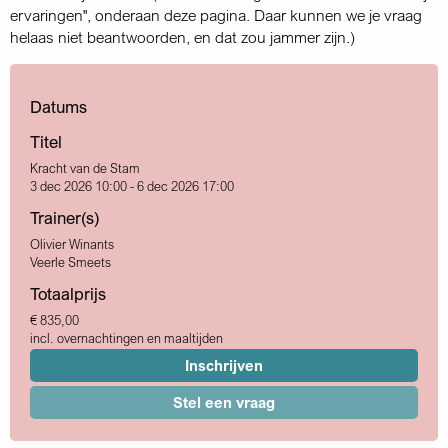
ervaringen", onderaan deze pagina. Daar kunnen we je vraag
helaas niet beantwoorden, en dat zou jammer zijn.)
Datums
Titel
Kracht van de Stam
3 dec 2026 10:00 - 6 dec 2026 17:00
Trainer(s)
Olivier Winants
Veerle Smeets
Totaalprijs
€ 835,00
incl. overnachtingen en maaltijden
Inschrijven
Stel een vraag