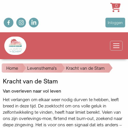
0
Overslaan
fb
ig
in
User
Inloggen
en
account
naar
Main
menu
de
navigation
inhoud
gaan
Kruimelpad
Home
Levensthema's
Kracht van de Stam
Kracht van de Stam
Van overleven naar vol leven
Het verlangen om elkaar weer nodig durven te hebben, leeft
breed in deze tijd. De zoektocht om ons volle geluk in
zelfontwikkeling te vinden, heeft haar limiet bereikt. Velen van
ons zijn overlevings-moe, flirtend met burn-out, zoekend naar
diepe zingeving. Het is voor ons een signaal dat iets anders –