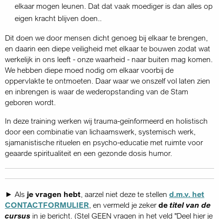
elkaar mogen leunen. Dat dat vaak moediger is dan alles op
eigen kracht blijven doen..
Dit doen we door mensen dicht genoeg bij elkaar te brengen,
en daarin een diepe veiligheid met elkaar te bouwen zodat wat
werkelijk in ons leeft - onze waarheid - naar buiten mag komen.
We hebben diepe moed nodig om elkaar voorbij de
oppervlakte te ontmoeten. Daar waar we onszelf vol laten zien
en inbrengen is waar de wederopstanding van de Stam
geboren wordt.
In deze training werken wij trauma-geïnformeerd en holistisch
door een combinatie van lichaamswerk, systemisch werk,
sjamanistische rituelen en psycho-educatie met ruimte voor
geaarde spiritualiteit en een gezonde dosis humor.
► Als
je vragen hebt
, aarzel niet deze te stellen
d.m.v. het
CONTACTFORMULIER
, en vermeld je zeker
de
titel van de
cursus
in je bericht. (Stel GEEN vragen in het veld "Deel hier je