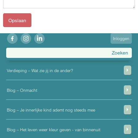
fb
ig
in
User
Inloggen
account
menu
Verdieping – Wat zie jij in de ander?
Blog – Onmacht
Blog – Je innerlijke kind ademt nog steeds mee
Blog – Het leven weer kleur geven - van binnenuit