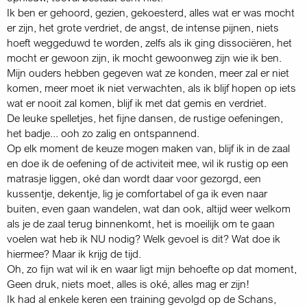
Ik ben er gehoord, gezien, gekoesterd, alles wat er was mocht
er zijn, het grote verdriet, de angst, de intense pijnen, niets
hoeft weggeduwd te worden, zelfs als ik ging dissociëren, het
mocht er gewoon zijn, ik mocht gewoonweg zijn wie ik ben.
Mijn ouders hebben gegeven wat ze konden, meer zal er niet
komen, meer moet ik niet verwachten, als ik blijf hopen op iets
wat er nooit zal komen, blijf ik met dat gemis en verdriet.
De leuke spelletjes, het fijne dansen, de rustige oefeningen,
het badje... ooh zo zalig en ontspannend.
Op elk moment de keuze mogen maken van, blijf ik in de zaal
en doe ik de oefening of de activiteit mee, wil ik rustig op een
matrasje liggen, oké dan wordt daar voor gezorgd, een
kussentje, dekentje, lig je comfortabel of ga ik even naar
buiten, even gaan wandelen, wat dan ook, altijd weer welkom
als je de zaal terug binnenkomt, het is moeilijk om te gaan
voelen wat heb ik NU nodig? Welk gevoel is dit? Wat doe ik
hiermee? Maar ik krijg de tijd.
Oh, zo fijn wat wil ik en waar ligt mijn behoefte op dat moment,
Geen druk, niets moet, alles is oké, alles mag er zijn!
Ik had al enkele keren een training gevolgd op de Schans,