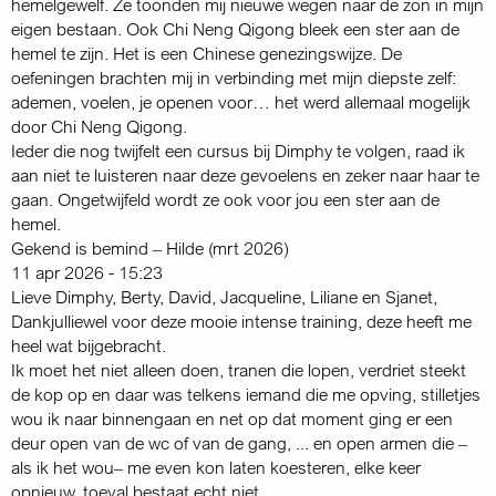
hemelgewelf. Ze toonden mij nieuwe wegen naar de zon in mijn
eigen bestaan. Ook Chi Neng Qigong bleek een ster aan de
hemel te zijn. Het is een Chinese genezingswijze. De
oefeningen brachten mij in verbinding met mijn diepste zelf:
ademen, voelen, je openen voor… het werd allemaal mogelijk
door Chi Neng Qigong.
Ieder die nog twijfelt een cursus bij Dimphy te volgen, raad ik
aan niet te luisteren naar deze gevoelens en zeker naar haar te
gaan. Ongetwijfeld wordt ze ook voor jou een ster aan de
hemel.
Gekend is bemind – Hilde (mrt 2026)
11 apr 2026 - 15:23
Lieve Dimphy, Berty, David, Jacqueline, Liliane en Sjanet,
Dankjulliewel voor deze mooie intense training, deze heeft me
heel wat bijgebracht.
Ik moet het niet alleen doen, tranen die lopen, verdriet steekt
de kop op en daar was telkens iemand die me opving, stilletjes
wou ik naar binnengaan en net op dat moment ging er een
deur open van de wc of van de gang, ... en open armen die –
als ik het wou– me even kon laten koesteren, elke keer
opnieuw, toeval bestaat echt niet.