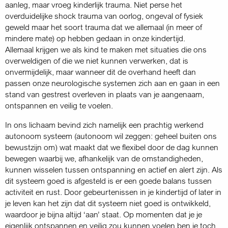
aanleg, maar vroeg kinderlijk trauma. Niet perse het
overduidelijke shock trauma van oorlog, ongeval of fysiek
geweld maar het soort trauma dat we allemaal (in meer of
mindere mate) op hebben gedaan in onze kindertijd.
Allemaal krijgen we als kind te maken met situaties die ons
overweldigen of die we niet kunnen verwerken, dat is
onvermijdelijk, maar wanneer dit de overhand heeft dan
passen onze neurologische systemen zich aan en gaan in een
stand van gestrest overleven in plaats van je aangenaam,
ontspannen en veilig te voelen.
In ons lichaam bevind zich namelijk een prachtig werkend
autonoom systeem (autonoom wil zeggen: geheel buiten ons
bewustzijn om) wat maakt dat we flexibel door de dag kunnen
bewegen waarbij we, afhankelijk van de omstandigheden,
kunnen wisselen tussen ontspanning en actief en alert zijn. Als
dit systeem goed is afgesteld is er een goede balans tussen
activiteit en rust. Door gebeurtenissen in je kindertijd of later in
je leven kan het zijn dat dit systeem niet goed is ontwikkeld,
waardoor je bijna altijd ‘aan’ staat. Op momenten dat je je
eigenlijk ontspannen en veilig zou kunnen voelen ben je toch