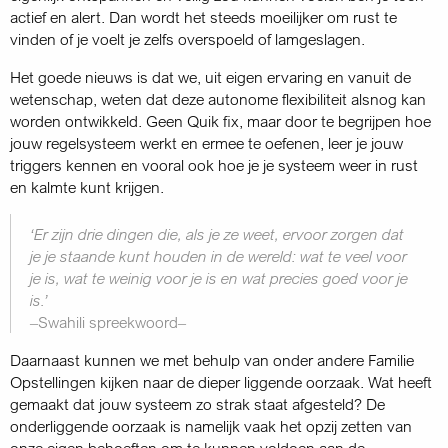
actief en alert. Dan wordt het steeds moeilijker om rust te
vinden of je voelt je zelfs overspoeld of lamgeslagen.
Het goede nieuws is dat we, uit eigen ervaring en vanuit de
wetenschap, weten dat deze autonome flexibiliteit alsnog kan
worden ontwikkeld. Geen Quik fix, maar door te begrijpen hoe
jouw regelsysteem werkt en ermee te oefenen, leer je jouw
triggers kennen en vooral ook hoe je je systeem weer in rust
en kalmte kunt krijgen.
‘Er zijn drie dingen die, als je ze weet, ervoor zorgen dat
je je staande kunt houden in de wereld: wat te veel voor
je is, wat te weinig voor je is en wat precies goed voor je
is.’
–Swahili spreekwoord–
Daarnaast kunnen we met behulp van onder andere Familie
Opstellingen kijken naar de dieper liggende oorzaak. Wat heeft
gemaakt dat jouw systeem zo strak staat afgesteld? De
onderliggende oorzaak is namelijk vaak het opzij zetten van
onze eigen behoeften om te kunnen voldoen aan de