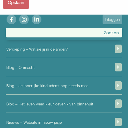
fb
ig
in
User
Inloggen
account
menu
Verdieping – Wat zie jij in de ander?
Blog – Onmacht
Blog – Je innerlijke kind ademt nog steeds mee
Blog – Het leven weer kleur geven - van binnenuit
Nieuws – Website in nieuw jasje