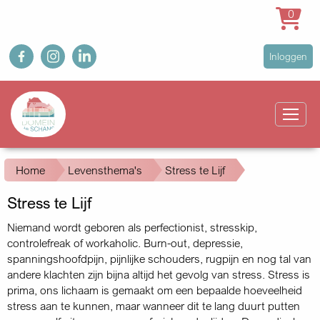
0
Overslaan
fb
ig
in
User
Inloggen
en
account
naar
Main
menu
de
navigation
inhoud
gaan
Kruimelpad
Home
Levensthema's
Stress te Lijf
Stress te Lijf
Niemand wordt geboren als perfectionist, stresskip,
controlefreak of workaholic. Burn-out, depressie,
spanningshoofdpijn, pijnlijke schouders, rugpijn en nog tal van
andere klachten zijn bijna altijd het gevolg van stress. Stress is
prima, ons lichaam is gemaakt om een bepaalde hoeveelheid
stress aan te kunnen, maar wanneer dit te lang duurt putten