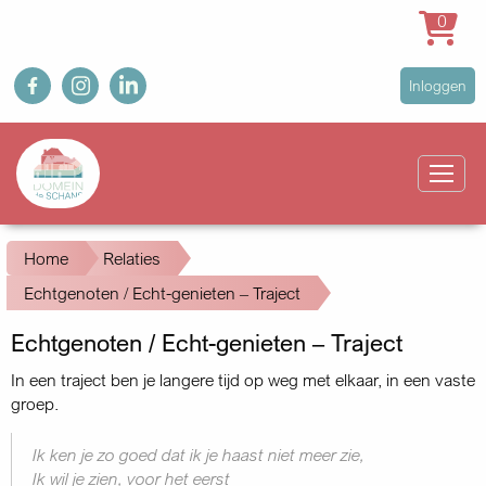
0
Overslaan
fb
ig
in
User
Inloggen
en
account
naar
Main
menu
de
navigation
inhoud
gaan
Kruimelpad
Home
Relaties
Echtgenoten / Echt-genieten – Traject
Echtgenoten / Echt-genieten – Traject
In een traject ben je langere tijd op weg met elkaar, in een vaste
groep.
Ik ken je zo goed dat ik je haast niet meer zie,
Ik wil je zien, voor het eerst