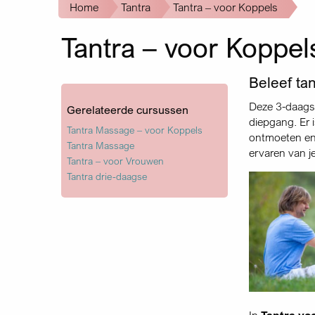
Kruimelpad
Home
Tantra
Tantra – voor Koppels
Tantra – voor Koppel
Beleef ta
Deze 3-daagse
Gerelateerde cursussen
diepgang. Er 
Tantra Massage – voor Koppels
ontmoeten en d
Tantra Massage
ervaren van j
Tantra – voor Vrouwen
Tantra drie-daagse
In
Tantra vo