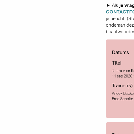
► Als
je vra
CONTACTF
je bericht. (S
onderaan deze
beantwoorden,
Datums
Titel
Tantra voor 
11 sep 2026 
Trainer(s)
Anoek Backe
Fred Scholte