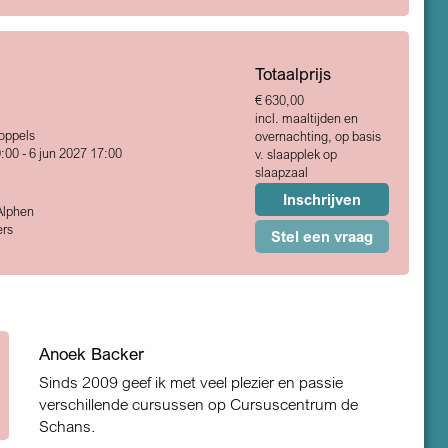
Totaalprijs
€ 630,00
incl. maaltijden en
Koppels
overnachting, op basis
:00 - 6 jun 2027 17:00
v. slaapplek op
slaapzaal
Inschrijven
Alphen
rs
Stel een vraag
Anoek Backer
Sinds 2009 geef ik met veel plezier en passie
verschillende cursussen op Cursuscentrum de
Schans.