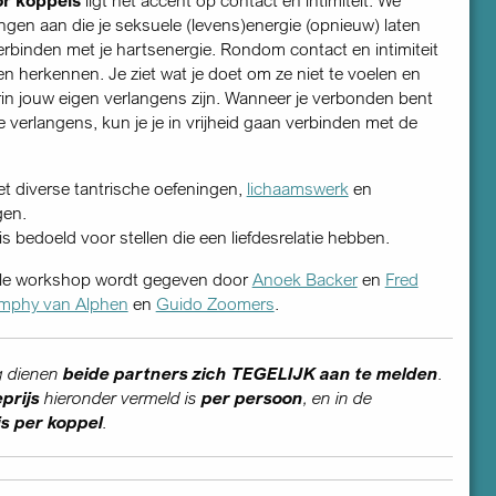
ngen aan die je seksuele (levens)energie (opnieuw) laten
rbinden met je hartsenergie. Rondom contact en intimiteit
en herkennen. Je ziet wat je doet om ze niet te voelen en
rin jouw eigen verlangens zijn. Wanneer je verbonden bent
je verlangens, kun je je in vrijheid gaan verbinden met de
 diverse tantrische oefeningen,
lichaamswerk
en
gen.
is bedoeld voor stellen die een liefdesrelatie hebben.
olle workshop wordt gegeven door
Anoek Backer
en
Fred
mphy van Alphen
en
Guido Zoomers
.
ng dienen
beide partners zich TEGELIJK aan te melden
.
prijs
hieronder vermeld is
per persoon
, en in de
is per koppel
.