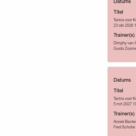
Datums
Titel
Tantra voor 
23 okt 2026 1
Trainer(s)
Dimphy van 
Guido Zoome
Datums
Titel
Tantra voor 
5 mrt 2027 10
Trainer(s)
Anoek Backe
Fred Scholte