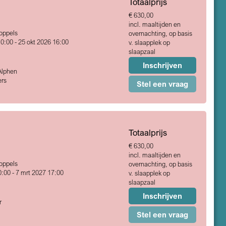
Totaalprijs
€ 630,00
incl. maaltijden en
Koppels
overnachting, op basis
0:00 - 25 okt 2026 16:00
v. slaapplek op
slaapzaal
Inschrijven
Alphen
rs
Stel een vraag
Totaalprijs
€ 630,00
incl. maaltijden en
Koppels
overnachting, op basis
:00 - 7 mrt 2027 17:00
v. slaapplek op
slaapzaal
Inschrijven
r
Stel een vraag