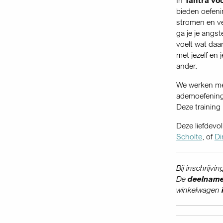
bieden oefeni
stromen en ve
ga je je angst
voelt wat daa
met jezelf en 
ander.
We werken met
ademoefenin
Deze training 
Deze liefdev
Scholte
, of
Di
Bij inschrijvi
De
deelname
winkelwagen