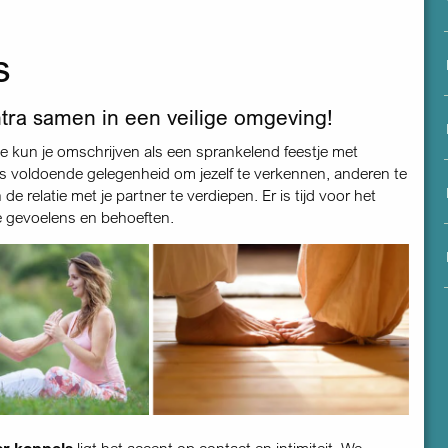
menu
s
ntra samen in een veilige omgeving!
 kun je omschrijven als een sprankelend feestje met
is voldoende gelegenheid om jezelf te verkennen, anderen te
e relatie met je partner te verdiepen. Er is tijd voor het
e gevoelens en behoeften.
or koppels
ligt het accent op contact en intimiteit. We