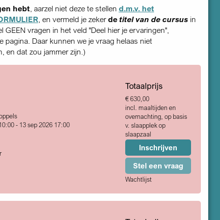
gen hebt
, aarzel niet deze te stellen
d.m.v. het
ORMULIER
, en vermeld je zeker
de
titel van de cursus
in
tel GEEN vragen in het veld "Deel hier je ervaringen",
 pagina. Daar kunnen we je vraag helaas niet
 en dat zou jammer zijn.)
Totaalprijs
€ 630,00
incl. maaltijden en
Koppels
overnachting, op basis
10:00 - 13 sep 2026 17:00
v. slaapplek op
slaapzaal
Inschrijven
r
Stel een vraag
Wachtlijst