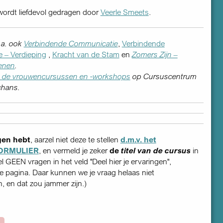
ordt liefdevol gedragen door
Veerle Smeets
.
o.a. ook
Verbindende Communicatie
,
Verbindende
 – Verdieping
,
Kracht van de Stam
en
Zomers Zijn –
enen
.
n de vrouwencursussen en -workshops
op Cursuscentrum
chans.
gen hebt
, aarzel niet deze te stellen
d.m.v. het
ORMULIER
, en vermeld je zeker
de
titel van de cursus
in
tel GEEN vragen in het veld "Deel hier je ervaringen",
 pagina. Daar kunnen we je vraag helaas niet
 en dat zou jammer zijn.)