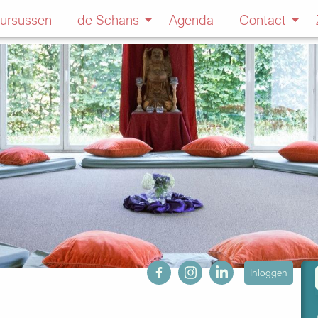
ursussen
de Schans
Agenda
Contact
fb
ig
in
User
Inloggen
account