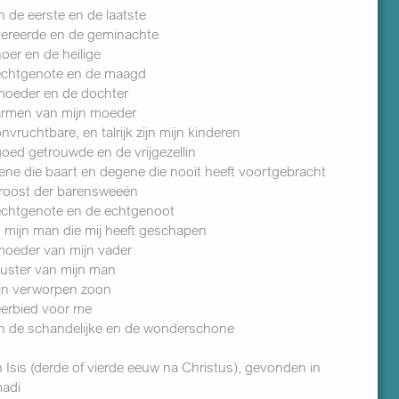
n de eerste en de laatste
vereerde en de geminachte
oer en de heilige
 echtgenote en de maagd
moeder en de dochter
armen van mijn moeder
nvruchtbare, en talrijk zijn mijn kinderen
goed getrouwde en de vrijgezellin
ene die baart en degene die nooit heeft voortgebracht
troost der barensweeën
echtgenote en de echtgenoot
 mijn man die mij heeft geschapen
moeder van mijn vader
zuster van mijn man
mijn verworpen zoon
 eerbied voor me
n de schandelijke en de wonderschone
Isis (derde of vierde eeuw na Christus), gevonden in
adi