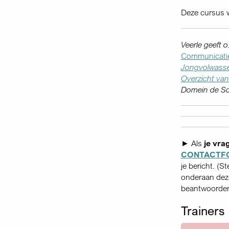
Deze cursus w
Veerle geeft 
Communicatie
Jongvolwass
Overzicht va
Domein de S
► Als
je vra
CONTACTF
je bericht. (S
onderaan deze
beantwoorden,
Trainers