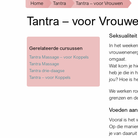
Kruimelpad
Home
Tantra
Tantra – voor Vrouwen
Tantra – voor Vrouw
Seksualitei
In het weeken
Gerelateerde cursussen
vrouwenenergie
Tantra Massage – voor Koppels
omgaat.
Tantra Massage
Wat kom je h
Tantra drie-daagse
heb je die in
Tantra – voor Koppels
jou? Hoe is h
We werken ron
grenzen en de
Voeden aan
Vooral is het
Op die manier
je van daaruit