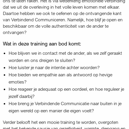
ons te laten raken. Het is via wederkerig emotionele verbinding
dat we uit de overleving in het volle leven komen met elkaar.
Daartoe hebben we ook te oefenen op de ontvangende kant
van Verbindend Communiceren. Namelijk, hoe blijf je open en
beschikbaar om de volle authenticiteit van de ander te
ontvangen?
Wat in deze training aan bod komt:
Hoe blijven we in contact met de ander, als we zelf geraakt
worden en ons dreigen te sluiten?
Hoe luister je naar de intentie achter woorden?
Hoe bieden we empathie aan als antwoord op hevige
emoties?
Hoe reageer je adequaat op een oordeel, en hoe reguleer je
jezelf daarbij?
Hoe breng je Verbindende Communicatie naar buiten in je
eigen wereld op een manier die eigen voelt?
Verder belooft het een mooie training te worden, overgoten
met het bekende sausje van gezelligheid, warmte, diepgang en