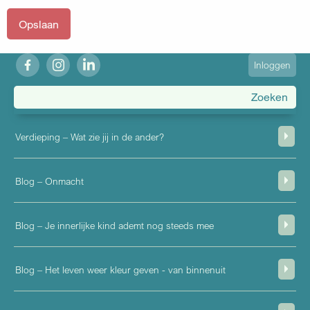
fb
ig
in
User
Inloggen
account
menu
Verdieping – Wat zie jij in de ander?
Blog – Onmacht
Blog – Je innerlijke kind ademt nog steeds mee
Blog – Het leven weer kleur geven - van binnenuit