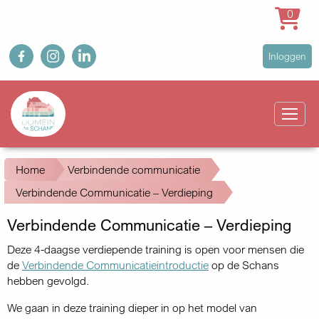
0
Overslaan
fb
ig
in
User
Inloggen
en
account
naar
Main
menu
de
navigation
inhoud
gaan
Kruimelpad
Home
Verbindende communicatie
Verbindende Communicatie – Verdieping
Verbindende Communicatie – Verdieping
Deze 4-daagse verdiepende training is open voor mensen die
de
Verbindende Communicatieintroductie
op de Schans
hebben gevolgd.
We gaan in deze training dieper in op het model van