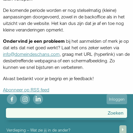
De komende periode worden er nog stelselmatig (kleine)
aanpassingen doorgevoerd, zowel in de backoffice als in het
uitzicht van de website. Het kan dus zijn dat je af en toe nog
kleine veranderingen opmerkt.
Ondervind je een probleem
bij het aanmelden of merk je op
dat iets dat niet goed werkt? Laat het ons zeker weten via
info@domeindeschans.com
, graag met URL (hyperlink) van de
desbetreffende webpagina of een schermafbeelding. Zo
kunnen we snel bijsturen en verbeteren.
Alvast bedankt voor je begrip en je feedback!
Abonneer op RSS feed
fb
ig
in
User
Inloggen
account
menu
Verdieping – Wat zie jij in de ander?