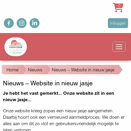
0
Overslaan
fb
ig
in
User
Inloggen
en
account
naar
Main
menu
de
navigation
inhoud
gaan
Kruimelpad
Home
Nieuws
Nieuws – Website in nieuw jasje
Nieuws – Website in nieuw jasje
Je hebt het vast gemerkt... Onze website zit in een
nieuw jasje...
Onze website kreeg zopas een nieuw jasje aangemeten.
Daarbij hoort ook een vernieuwd aanmeldproces. We doen er
alles aan om dit zo vlot en gebruikersvriendelijk mogelijk te
laten verlopen.