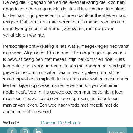
De weg die ik gegaan ben en de levenservaring die ik zo heb
opgedaan, hebben gemaakt dat ik zelf keuzes durf te maken,
luister naar mijn gevoel en intuïtie en dat ik authentiek en puur
reageer. Dat komt ook naar voren in mijn manier van werken:
ongedwongen en met humor, zorgzaam, met oog voor
veiligheid en warmte.
Persoonlijke ontwikkeling is iets wat ik meegekregen heb vanaf
mijn wieg. Afgelopen 10 jaar heb ik trainingen gevolgd waarin
ik bewust bezig ben met mezelf, mijn herkomst en hoe ik iets
kan betekenen voor anderen. Ik heb me onder meer verdiept in
geweldloze communicatie. Daarin heb ik geleerd om stil te
staan bij wat er in mij leeft, te luisteren naar wat er in een ander
leeft en kijken op welke manier ieder kan krijgen wat ieder
nodig heeft. Voor mij is geweldloze communicatie niet alleen
maar een nieuwe taal die we leren spreken, het is ook een
manier van leven. Een weg naar vrede met mezelf, met de
ander, en met de wereld.
Website
Domein De Schans
fb
ig
in
User
Inloggen