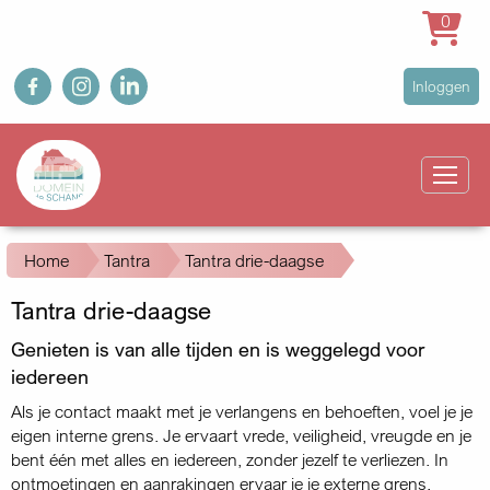
0
Overslaan
fb
ig
in
User
Inloggen
en
account
naar
Main
menu
de
navigation
inhoud
gaan
Kruimelpad
Home
Tantra
Tantra drie-daagse
Tantra drie-daagse
Genieten is van alle tijden en is weggelegd voor
iedereen
Als je contact maakt met je verlangens en behoeften, voel je je
eigen interne grens. Je ervaart vrede, veiligheid, vreugde en je
bent één met alles en iedereen, zonder jezelf te verliezen. In
ontmoetingen en aanrakingen ervaar je je externe grens.