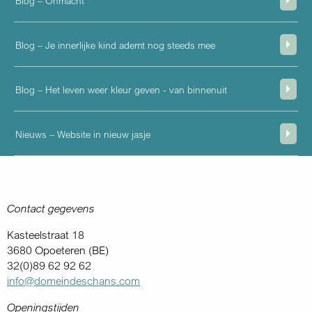
Blog – Onmacht
Blog – Je innerlijke kind ademt nog steeds mee
Blog – Het leven weer kleur geven - van binnenuit
Nieuws – Website in nieuw jasje
Contact gegevens
Kasteelstraat 18
3680 Opoeteren (BE)
32(0)89 62 92 62
info@domeindeschans.com
Openingstijden