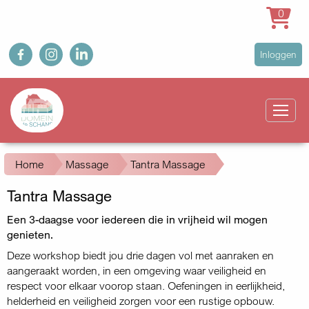
0
Overslaan
fb
ig
in
User
Inloggen
en
account
naar
Main
menu
de
navigation
inhoud
gaan
Kruimelpad
Home
Massage
Tantra Massage
Tantra Massage
Een 3-daagse voor iedereen die in vrijheid wil mogen
genieten.
Deze workshop biedt jou drie dagen vol met aanraken en
aangeraakt worden, in een omgeving waar veiligheid en
respect voor elkaar voorop staan. Oefeningen in eerlijkheid,
helderheid en veiligheid zorgen voor een rustige opbouw.