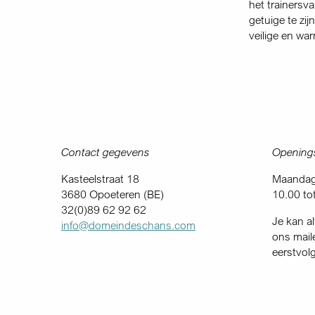
het trainersv
getuige te zi
veilige en w
Contact gegevens
Openings
Kasteelstraat 18
Maandag 
3680 Opoeteren (BE)
10.00 to
32(0)89 62 92 62
Je kan al
info@domeindeschans.com
ons mail
eerstvol