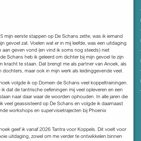
menu
05 mijn eerste stappen op De Schans zette, was ik iemand
zijn gevoel zat. Voelen wat er in mij leefde, was een uitdaging
 aan geven vond (en vind ik soms nog steeds) niet
de Schans heb ik geleerd om dichter bij mijn gevoel te zijn
jn kracht te staan. Dat brengt me als partner van Anoek, als
n dochters, maar ook in mijn werk als leidinggevende veel.
oek volgde ik op Domein de Schans veel koppeltrainingen.
 ik dat de tantrische oefeningen mij veel opleveren en een
laan naar daar waar de woorden ophouden. In alle jaren die
ik veel geassisteerd op De Schans en volgde ik daarnaast
ende workshops en supervisietrajecten bij Phoenix
ek geef ik vanaf 2026 Tantra voor Koppels. Dit voelt voor
ooie uitdaging, zowel om me verder te ontwikkelen binnen