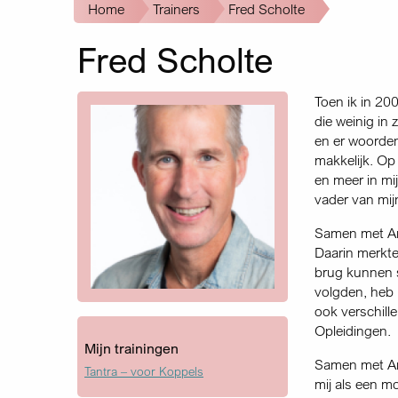
Kruimelpad
Home
Trainers
Fred Scholte
Fred Scholte
Toen ik in 20
die weinig in 
en er woorden
makkelijk. Op 
en meer in mi
vader van mij
Samen met An
Daarin merkte
brug kunnen s
volgden, heb 
ook verschill
Opleidingen.
Mijn trainingen
Samen met Ano
Tantra – voor Koppels
mij als een m