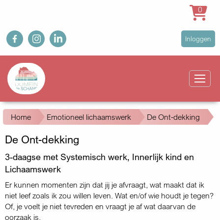
0
Overslaan
fb
ig
in
User
Inloggen
en
account
naar
Main
menu
de
navigation
inhoud
gaan
Kruimelpad
Home
Emotioneel lichaamswerk
De Ont-dekking
De Ont-dekking
3-daagse met Systemisch werk, Innerlijk kind en
Lichaamswerk
Er kunnen momenten zijn dat jij je afvraagt, wat maakt dat ik
niet leef zoals ik zou willen leven. Wat en/of wie houdt je tegen?
Of, je voelt je niet tevreden en vraagt je af wat daarvan de
oorzaak is.