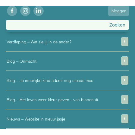
fb
ig
in
User
Inloggen
account
menu
Verdieping – Wat zie jij in de ander?
Blog – Onmacht
Blog – Je innerlijke kind ademt nog steeds mee
Blog – Het leven weer kleur geven - van binnenuit
Nieuws – Website in nieuw jasje