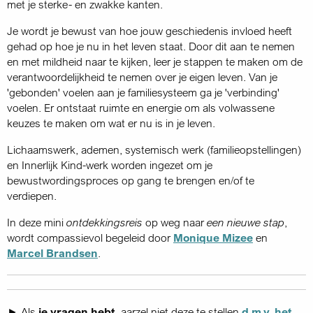
met je sterke- en zwakke kanten.
Je wordt je bewust van hoe jouw geschiedenis invloed heeft
gehad op hoe je nu in het leven staat. Door dit aan te nemen
en met mildheid naar te kijken, leer je stappen te maken om de
verantwoordelijkheid te nemen over je eigen leven. Van je
'gebonden' voelen aan je familiesysteem ga je 'verbinding'
voelen. Er ontstaat ruimte en energie om als volwassene
keuzes te maken om wat er nu is in je leven.
Lichaamswerk, ademen, systemisch werk (familieopstellingen)
en Innerlijk Kind-werk worden ingezet om je
bewustwordingsproces op gang te brengen en/of te
verdiepen.
In deze mini
ontdekkingsreis
op weg naar
een nieuwe stap
,
wordt compassievol begeleid door
Monique Mizee
en
Marcel Brandsen
.
► Als
je vragen hebt
, aarzel niet deze te stellen
d.m.v. het