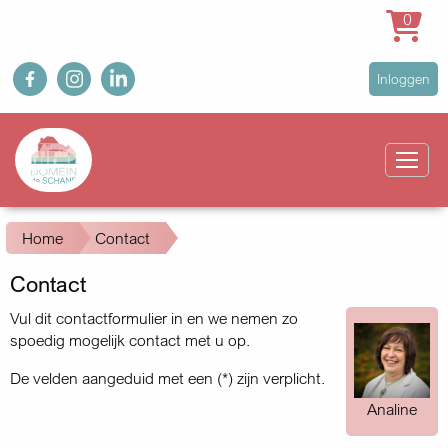
0
Overslaan
fb
ig
in
User
Inloggen
en
account
naar
Main
menu
de
navigation
inhoud
gaan
Kruimelpad
Home
Contact
Contact
Vul dit contactformulier in en we nemen zo
spoedig mogelijk contact met u op.
De velden aangeduid met een (*) zijn verplicht.
Analine