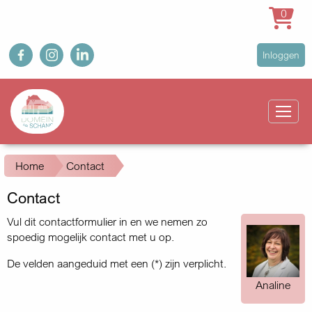
0
Overslaan
fb
ig
in
User
Inloggen
en
account
naar
Main
menu
de
navigation
inhoud
gaan
Kruimelpad
Home
Contact
Contact
Vul dit contactformulier in en we nemen zo
spoedig mogelijk contact met u op.
De velden aangeduid met een (*) zijn verplicht.
Analine