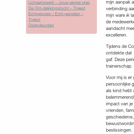
mijn aanpak a
Lichaamswerk – Jouw eerste stap
De Ont-dekkingstocht – Traject
verbinding aa
Echtgenoten / Echt-genieten –
mijn ware
ik
la
Traject
de medewerker
Opendeurdag
aandacht meer
excelleren.
Tijdens de Co
ontdekte dat ‘
gaf. Deze per
trainerschap.
Voor mij is e
persoonlijke 
als kind hebt
belemmerend, 
impact van je
vrienden, fam
geschiedenis,
bewustwording
beslissingen.