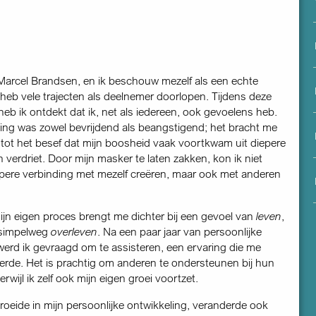
menu
Marcel Brandsen, en ik beschouw mezelf als een echte
k heb vele trajecten als deelnemer doorlopen. Tijdens deze
s heb ik ontdekt dat ik, net als iedereen, ook gevoelens heb.
ng was zowel bevrijdend als beangstigend; het bracht me
tot het besef dat mijn boosheid vaak voortkwam uit diepere
 verdriet. Door mijn masker te laten zakken, kon ik niet
epere verbinding met mezelf creëren, maar ook met anderen
mijn eigen proces brengt me dichter bij een gevoel van
leven
,
 simpelweg
overleven
. Na een paar jaar van persoonlijke
werd ik gevraagd om te assisteren, een ervaring die me
erde. Het is prachtig om anderen te ondersteunen bij hun
erwijl ik zelf ook mijn eigen groei voortzet.
roeide in mijn persoonlijke ontwikkeling, veranderde ook