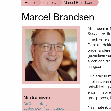
Kruimelpad
Home
Trainers
Marcel Brandsen
Marcel Brandsen
Mijn naam is 
Schans-er
. I
innerlijke rei
Deze ontdekki
onder andere 
gevoelens van
alleen een di
aangaan.
Elke stap in 
in plaats van
ontwikkeling 
enorm inspire
Mijn trainingen
groeiproces, t
De Ont-dekking
Naarmate ik g
Echtgenoten / Echt-genieten