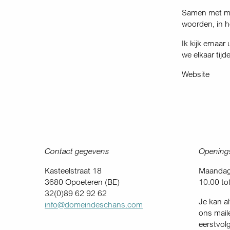
Samen met mij
woorden, in he
Ik kijk ernaa
we elkaar tij
Website
Contact gegevens
Openings
Kasteelstraat 18
Maandag 
3680 Opoeteren (BE)
10.00 to
32(0)89 62 92 62
Je kan al
info@domeindeschans.com
ons mail
eerstvol