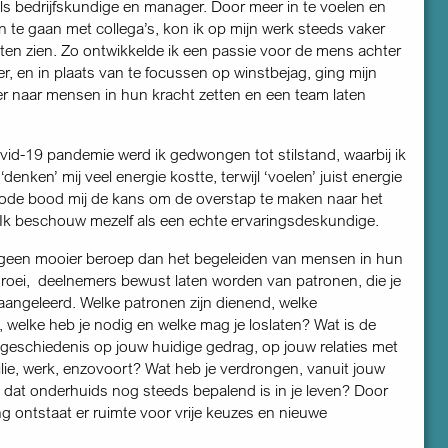
ls bedrijfskundige en manager. Door meer in te voelen en
n te gaan met collega’s, kon ik op mijn werk steeds vaker
ten zien. Zo ontwikkelde ik een passie voor de mens achter
, en in plaats van te focussen op winstbejag, ging mijn
 naar mensen in hun kracht zetten en een team laten
vid-19 pandemie werd ik gedwongen tot stilstand, waarbij ik
denken’ mij veel energie kostte, terwijl ‘voelen’ juist energie
iode bood mij de kans om de overstap te maken naar het
 Ik beschouw mezelf als een echte ervaringsdeskundige.
r geen mooier beroep dan het begeleiden van mensen in hun
groei, deelnemers bewust laten worden van patronen, die je
 aangeleerd. Welke patronen zijn dienend, welke
welke heb je nodig en welke mag je loslaten? Wat is de
 geschiedenis op jouw huidige gedrag, op jouw relaties met
ilie, werk, enzovoort? Wat heb je verdrongen, vanuit jouw
 dat onderhuids nog steeds bepalend is in je leven? Door
 ontstaat er ruimte voor vrije keuzes en nieuwe