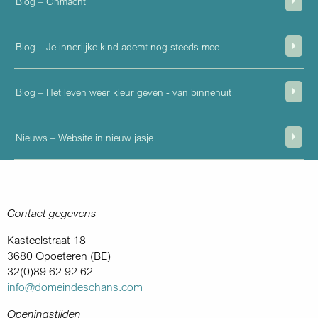
Blog – Onmacht
Blog – Je innerlijke kind ademt nog steeds mee
Blog – Het leven weer kleur geven - van binnenuit
Nieuws – Website in nieuw jasje
Contact gegevens
Kasteelstraat 18
3680 Opoeteren (BE)
32(0)89 62 92 62
info@domeindeschans.com
Openingstijden