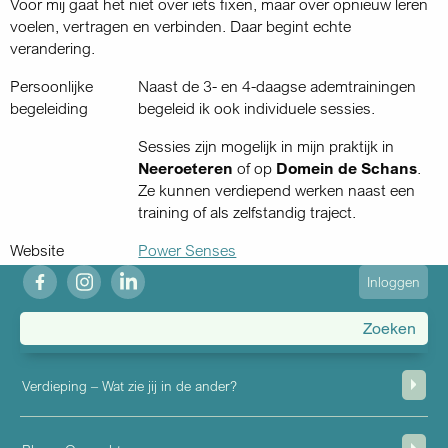
Voor mij gaat het niet over iets fixen, maar over opnieuw leren
voelen, vertragen en verbinden. Daar begint echte
verandering.
Persoonlijke
Naast de 3- en 4-daagse ademtrainingen
begeleiding
begeleid ik ook individuele sessies.
Sessies zijn mogelijk in mijn praktijk in
Neeroeteren
of op
Domein de Schans
.
Ze kunnen verdiepend werken naast een
training of als zelfstandig traject.
Website
Power Senses
fb
ig
in
User
Inloggen
account
menu
Verdieping – Wat zie jij in de ander?