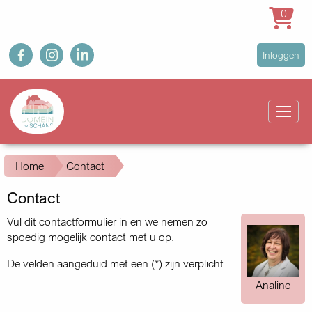
0
Overslaan
fb
ig
in
User
Inloggen
en
account
naar
Main
menu
de
navigation
inhoud
gaan
Kruimelpad
Home
Contact
Contact
Vul dit contactformulier in en we nemen zo
spoedig mogelijk contact met u op.
De velden aangeduid met een (*) zijn verplicht.
Analine