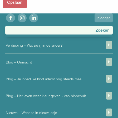
fb
ig
in
User
Inloggen
account
menu
Verdieping – Wat zie jij in de ander?
Blog – Onmacht
Blog – Je innerlijke kind ademt nog steeds mee
Blog – Het leven weer kleur geven - van binnenuit
Nieuws – Website in nieuw jasje