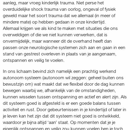
aanleg, maar vroeg kinderlijk trauma. Niet perse het
overduidelijke shock trauma van oorlog, ongeval of fysiek
geweld maar het soort trauma dat we allemaal (in meer of
mindere mate) op hebben gedaan in onze kindertijd.
Allemaal krijgen we als kind te maken met situaties die ons
overweldigen of die we niet kunnen verwerken, dat is
onvermijdelijk, maar wanneer dit de overhand heeft dan
passen onze neurologische systemen zich aan en gaan in een
stand van gestrest overleven in plaats van je aangenaam,
ontspannen en veilig te voelen.
In ons lichaam bevind zich namelijk een prachtig werkend
autonoom systeem (autonoom wil zeggen: geheel buiten ons
bewustzijn om) wat maakt dat we flexibel door de dag kunnen
bewegen waarbij we, afhankelijk van de omstandigheden,
kunnen wisselen tussen ontspanning en actief en alert zijn. Als
dit systeem goed is afgesteld is er een goede balans tussen
activiteit en rust. Door gebeurtenissen in je kindertijd of later in
je leven kan het zijn dat dit systeem niet goed is ontwikkeld,
waardoor je bijna altijd ‘aan’ staat. Op momenten dat je je
eigenlijk ontspannen en veilig zou kunnen voelen ben je toch