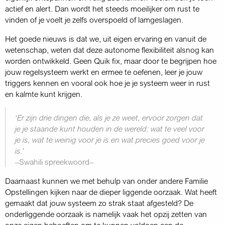
actief en alert. Dan wordt het steeds moeilijker om rust te
vinden of je voelt je zelfs overspoeld of lamgeslagen.
Het goede nieuws is dat we, uit eigen ervaring en vanuit de
wetenschap, weten dat deze autonome flexibiliteit alsnog kan
worden ontwikkeld. Geen Quik fix, maar door te begrijpen hoe
jouw regelsysteem werkt en ermee te oefenen, leer je jouw
triggers kennen en vooral ook hoe je je systeem weer in rust
en kalmte kunt krijgen.
‘Er zijn drie dingen die, als je ze weet, ervoor zorgen dat
je je staande kunt houden in de wereld: wat te veel voor
je is, wat te weinig voor je is en wat precies goed voor je
is.’
–Swahili spreekwoord–
Daarnaast kunnen we met behulp van onder andere Familie
Opstellingen kijken naar de dieper liggende oorzaak. Wat heeft
gemaakt dat jouw systeem zo strak staat afgesteld? De
onderliggende oorzaak is namelijk vaak het opzij zetten van
onze eigen behoeften om te kunnen voldoen aan de