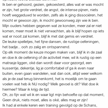
Ik ben er gehoord, gezien, gekoesterd, alles wat er was mocht
er zijn, het grote verdriet, de angst, de intense pijnen, niets
hoeft weggeduwd te worden, zelfs als ik ging dissociëren, het
mocht er gewoon zijn, ik mocht gewoonweg zijn wie ik ben.
Mijn ouders hebben gegeven wat ze konden, meer zal er niet
komen, meer moet ik niet verwachten, als ik blijf hopen op iets
wat er nooit zal komen, blijf ik met dat gemis en verdriet.
De leuke spelletjes, het fijne dansen, de rustige oefeningen,
het badje... ooh zo zalig en ontspannend.
Op elk moment de keuze mogen maken van, blijf ik in de zaal
en doe ik de oefening of de activiteit mee, wil ik rustig op een
matrasje liggen, oké dan wordt daar voor gezorgd, een
kussentje, dekentje, lig je comfortabel of ga ik even naar
buiten, even gaan wandelen, wat dan ook, altijd weer welkom
als je de zaal terug binnenkomt, het is moeilijk om te gaan
voelen wat heb ik NU nodig? Welk gevoel is dit? Wat doe ik
hiermee? Maar ik krijg de tijd.
Oh, zo fijn wat wil ik en waar ligt mijn behoefte op dat moment,
Geen druk, niets moet, alles is oké, alles mag er zijn!
Ik had al enkele keren een training gevolgd op de Schans,