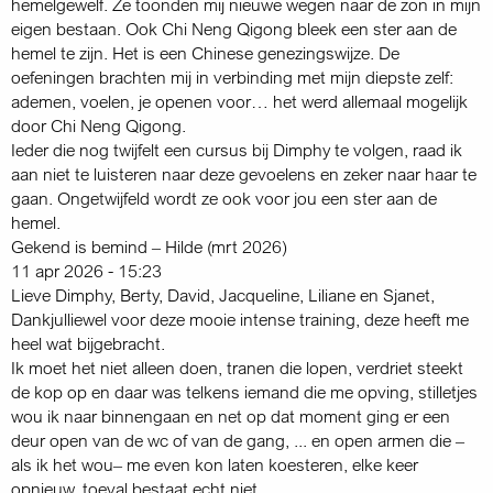
hemelgewelf. Ze toonden mij nieuwe wegen naar de zon in mijn
eigen bestaan. Ook Chi Neng Qigong bleek een ster aan de
hemel te zijn. Het is een Chinese genezingswijze. De
oefeningen brachten mij in verbinding met mijn diepste zelf:
ademen, voelen, je openen voor… het werd allemaal mogelijk
door Chi Neng Qigong.
Ieder die nog twijfelt een cursus bij Dimphy te volgen, raad ik
aan niet te luisteren naar deze gevoelens en zeker naar haar te
gaan. Ongetwijfeld wordt ze ook voor jou een ster aan de
hemel.
Gekend is bemind – Hilde (mrt 2026)
11 apr 2026 - 15:23
Lieve Dimphy, Berty, David, Jacqueline, Liliane en Sjanet,
Dankjulliewel voor deze mooie intense training, deze heeft me
heel wat bijgebracht.
Ik moet het niet alleen doen, tranen die lopen, verdriet steekt
de kop op en daar was telkens iemand die me opving, stilletjes
wou ik naar binnengaan en net op dat moment ging er een
deur open van de wc of van de gang, ... en open armen die –
als ik het wou– me even kon laten koesteren, elke keer
opnieuw, toeval bestaat echt niet.