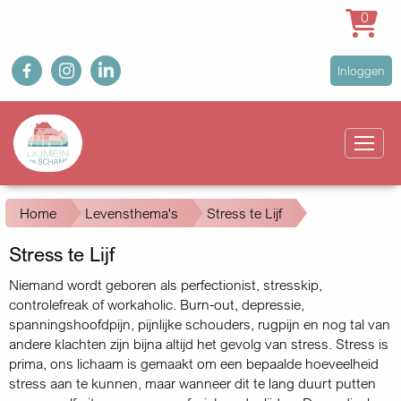
0
Overslaan
fb
ig
in
User
Inloggen
en
account
naar
Main
menu
de
navigation
inhoud
gaan
Kruimelpad
Home
Levensthema's
Stress te Lijf
Stress te Lijf
Niemand wordt geboren als perfectionist, stresskip,
controlefreak of workaholic. Burn-out, depressie,
spanningshoofdpijn, pijnlijke schouders, rugpijn en nog tal van
andere klachten zijn bijna altijd het gevolg van stress. Stress is
prima, ons lichaam is gemaakt om een bepaalde hoeveelheid
stress aan te kunnen, maar wanneer dit te lang duurt putten