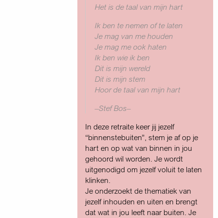
Het is de taal van mijn hart
Ik ben te nemen of te laten
Je mag van me houden
Je mag me ook haten
Ik ben wie ik ben
Dit is mijn wereld
Dit is mijn stem
Hoor de taal van mijn hart
–Stef Bos–
In deze retraite keer jij jezelf
“binnenstebuiten”, stem je af op je
hart en op wat van binnen in jou
gehoord wil worden. Je wordt
uitgenodigd om jezelf voluit te laten
klinken.
Je onderzoekt de thematiek van
jezelf inhouden en uiten en brengt
dat wat in jou leeft naar buiten. Je