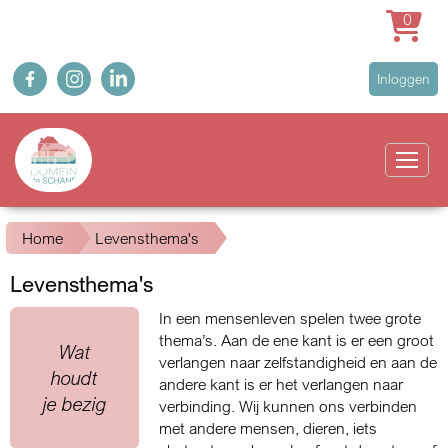
0
Overslaan
fb
ig
in
User
Inloggen
en
account
naar
Main
menu
de
navigation
inhoud
gaan
Kruimelpad
Home
Levensthema's
Levensthema's
In een mensenleven spelen twee grote
thema’s. Aan de ene kant is er een groot
Quote
Wat
verlangen naar zelfstandigheid en aan de
houdt
andere kant is er het verlangen naar
je bezig
verbinding. Wij kunnen ons verbinden
met andere mensen, dieren, iets