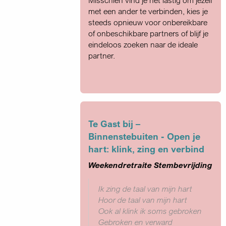
Misschien vind je het lastig om jezelf
met een ander te verbinden, kies je
steeds opnieuw voor onbereikbare
of onbeschikbare partners of blijf je
eindeloos zoeken naar de ideale
partner.
Te Gast bij –
Binnenstebuiten - Open je
hart: klink, zing en verbind
Weekendretraite Stembevrijding
Ik zing de taal van mijn hart
Hoor de taal van mijn hart
Ook al klink ik soms gebroken
Gebroken en verward