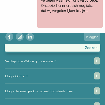
vergeten waarheid– ons terugroept.
Onze ziel herinnert zich nog iets,
dat wij vergeten lijken te zijn...
fb
ig
in
User
Inloggen
account
menu
Verdieping – Wat zie jij in de ander?
Blog – Onmacht
Blog – Je innerlijke kind ademt nog steeds mee