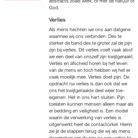
abstracts zoals werk, of met de natuur of
God.
Verlies
Als mens hechten we ons aan datgene
waarmee wij ons verbinden. Des te
sterker de band des te groter zal de pijn
zijn bij verlies. Dit verlies voelt vaak alsof
we een deel van onszelf zijn kwijtgeraakt.
Verlies en afscheid horen bij het leven
van de mens en toch hebben wij het er
vaak moeilijk mee. Verlies doet pijn. De
opdracht na verlies is dan ook dat we
ons het kwijtgeraakte deel weer toe-
eigenen. Het in ons hart sluiten. Pijn
toelaten kunnen mensen alleen maar als
er bedding en veiligheid is. Een model
waarin de verwerking van verlies is
uitgerwerkt heet de contactcirkel. Hierin
zie je de stappen terug die wij als mens
doormaken om de pijn na een verlies te