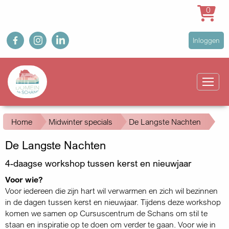
0
Overslaan
fb
ig
in
User
Inloggen
en
account
naar
Main
menu
de
navigation
inhoud
gaan
Kruimelpad
Home
Midwinter specials
De Langste Nachten
De Langste Nachten
4-daagse workshop tussen kerst en nieuwjaar
Voor wie?
Voor iedereen die zijn hart wil verwarmen en zich wil bezinnen
in de dagen tussen kerst en nieuwjaar. Tijdens deze workshop
komen we samen op Cursuscentrum de Schans om stil te
staan en inspiratie op te doen om verder te gaan. Voor wie in