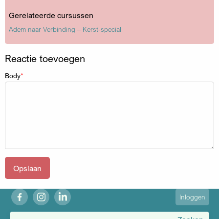
Gerelateerde cursussen
Adem naar Verbinding – Kerst-special
Reactie toevoegen
Body
fb
ig
in
User
Inloggen
account