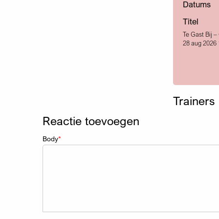
Datums
Titel
Te Gast Bij –
28 aug 2026 
Trainers
Reactie toevoegen
Body