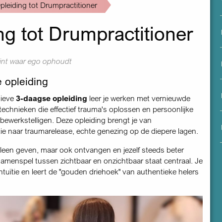
menu
Opleiding tot Drumpractitioner
ng tot Drumpractitioner
int waar ego ophoudt
 opleiding
sieve
3-daagse opleiding
leer je werken met vernieuwde
echnieken die effectief trauma's oplossen en persoonlijke
 bewerkstelligen. Deze opleiding brengt je van
ie naar traumarelease, echte genezing op de diepere lagen.
 alleen geven, maar ook ontvangen en jezelf steeds beter
amenspel tussen zichtbaar en onzichtbaar staat centraal. Je
intuïtie en leert de "gouden driehoek" van authentieke helers