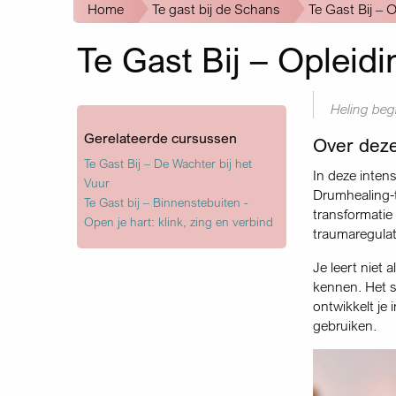
Kruimelpad
Home
Te gast bij de Schans
Te Gast Bij – 
Te Gast Bij – Opleidi
Heling beg
Gerelateerde cursussen
Over deze
Te Gast Bij – De Wachter bij het
In deze inten
Vuur
Drumhealing-t
Te Gast bij – Binnenstebuiten -
transformatie
Open je hart: klink, zing en verbind
traumaregulat
Je leert niet
kennen. Het s
ontwikkelt je 
gebruiken.