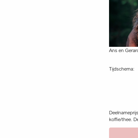
Ans en Gerar
Tijdschema:
Deelnameprijs
koffie/thee. D