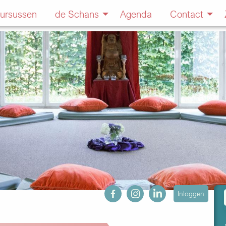
ursussen
de Schans
Agenda
Contact
fb
ig
in
User
Inloggen
account