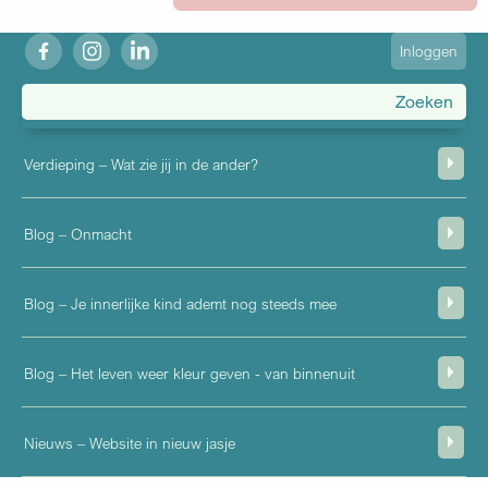
fb
ig
in
User
Inloggen
account
menu
Verdieping – Wat zie jij in de ander?
Blog – Onmacht
Blog – Je innerlijke kind ademt nog steeds mee
Blog – Het leven weer kleur geven - van binnenuit
Nieuws – Website in nieuw jasje