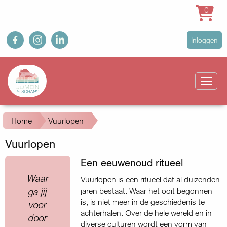
0
Overslaan
fb
ig
in
User
Inloggen
en
account
naar
Main
menu
de
navigation
inhoud
gaan
Kruimelpad
Home
Vuurlopen
Vuurlopen
Een eeuwenoud ritueel
Quote
Waar
Vuurlopen is een ritueel dat al duizenden
ga jij
jaren bestaat. Waar het ooit begonnen
is, is niet meer in de geschiedenis te
voor
achterhalen. Over de hele wereld en in
door
diverse culturen wordt een vorm van