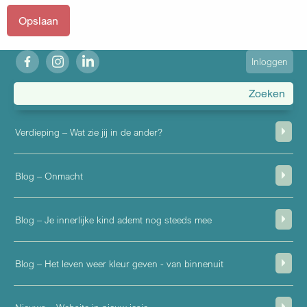
fb
ig
in
User
Inloggen
account
menu
Verdieping – Wat zie jij in de ander?
Blog – Onmacht
Blog – Je innerlijke kind ademt nog steeds mee
Blog – Het leven weer kleur geven - van binnenuit