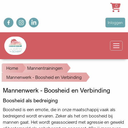
0
Overslaan
fb
ig
in
User
Inloggen
en
account
naar
Main
menu
de
navigation
inhoud
gaan
Kruimelpad
Home
Mannentrainingen
Mannenwerk - Boosheid en Verbinding
Mannenwerk - Boosheid en Verbinding
Boosheid als bedreiging
Boosheid is een emotie, die in onze maatschappij vaak als
bedreigend wordt ervaren. Zeker als het om boosheid bij
mannen gaat. Het wordt geassocieerd met agressie en geweld