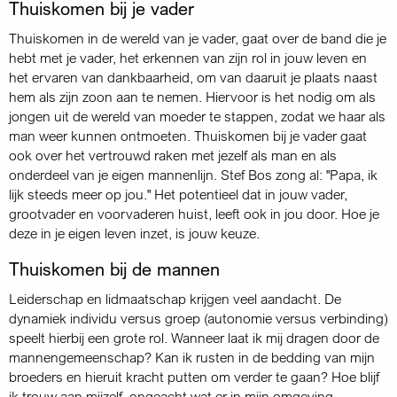
Thuiskomen bij je vader
Thuiskomen in de wereld van je vader, gaat over de band die je
hebt met je vader, het erkennen van zijn rol in jouw leven en
het ervaren van dankbaarheid, om van daaruit je plaats naast
hem als zijn zoon aan te nemen. Hiervoor is het nodig om als
jongen uit de wereld van moeder te stappen, zodat we haar als
man weer kunnen ontmoeten. Thuiskomen bij je vader gaat
ook over het vertrouwd raken met jezelf als man en als
onderdeel van je eigen mannenlijn. Stef Bos zong al: "Papa, ik
lijk steeds meer op jou." Het potentieel dat in jouw vader,
grootvader en voorvaderen huist, leeft ook in jou door. Hoe je
deze in je eigen leven inzet, is jouw keuze.
Thuiskomen bij de mannen
Leiderschap en lidmaatschap krijgen veel aandacht. De
dynamiek individu versus groep (autonomie versus verbinding)
speelt hierbij een grote rol. Wanneer laat ik mij dragen door de
mannengemeenschap? Kan ik rusten in de bedding van mijn
broeders en hieruit kracht putten om verder te gaan? Hoe blijf
ik trouw aan mijzelf, ongeacht wat er in mijn omgeving