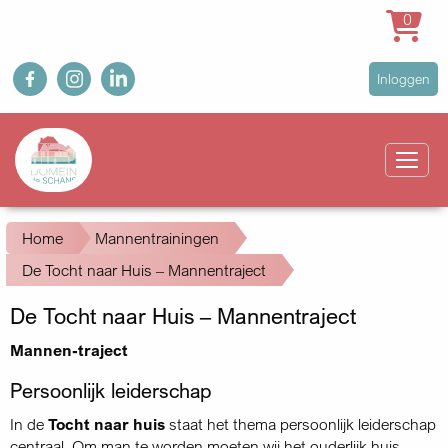
0
Overslaan
fb
ig
in
User
Inloggen
en
account
naar
Main
menu
de
navigation
inhoud
gaan
Kruimelpad
Home
Mannentrainingen
De Tocht naar Huis – Mannentraject
De Tocht naar Huis – Mannentraject
Mannen-traject
Persoonlijk leiderschap
In de
Tocht naar huis
staat het thema persoonlijk leiderschap
centraal. Om man te worden moeten wij het ouderlijk huis