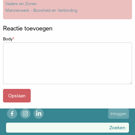
Vaders en Zonen
Mannenwerk - Boosheid en Verbinding
Reactie toevoegen
Body
fb
ig
in
User
Inloggen
account
menu