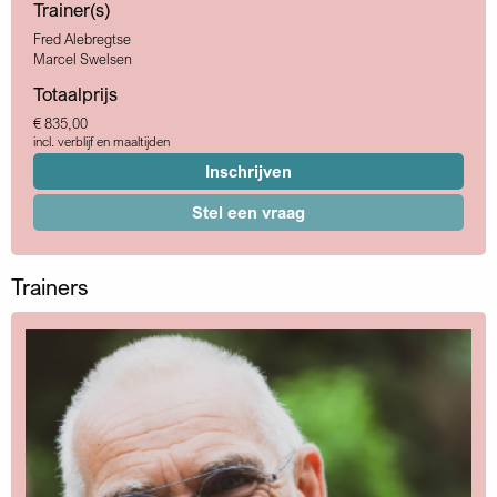
Trainer(s)
Fred Alebregtse
Marcel Swelsen
Totaalprijs
€ 835,00
incl. verblijf en maaltijden
Inschrijven
Stel een vraag
Trainers