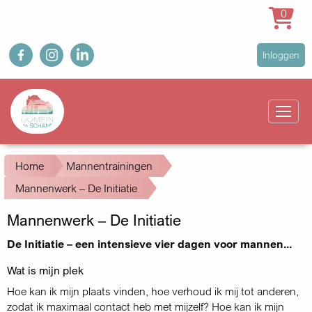
0
Overslaan
fb
ig
in
User
Inloggen
en
account
naar
Main
menu
de
navigation
inhoud
gaan
Kruimelpad
Home
Mannentrainingen
Mannenwerk – De Initiatie
Mannenwerk – De Initiatie
De Initiatie – een intensieve vier dagen voor mannen...
Wat is mijn plek
Hoe kan ik mijn plaats vinden, hoe verhoud ik mij tot anderen,
zodat ik maximaal contact heb met mijzelf? Hoe kan ik mijn