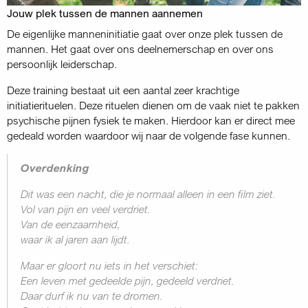
Jouw plek tussen de mannen aannemen
De eigenlijke manneninitiatie gaat over onze plek tussen de
mannen. Het gaat over ons deelnemerschap en over ons
persoonlijk leiderschap.
Deze training bestaat uit een aantal zeer krachtige
initiatierituelen. Deze rituelen dienen om de vaak niet te pakken
psychische pijnen fysiek te maken. Hierdoor kan er direct mee
gedeald worden waardoor wij naar de volgende fase kunnen.
Overdenking
Dit was een nacht, die je normaal alleen in een film ziet.
Vol van pijn en veel verdriet.
Van de eenzaamheid,
waar ik al jaren aan lijdt.
Maar er gloort nu iets in het verschiet:
Een leven met gedeelde pijn, gedeeld verdriet.
Daar durf ik nu van te dromen.