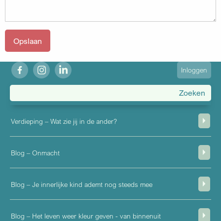
fb
ig
in
User
Inloggen
account
menu
Verdieping – Wat zie jij in de ander?
Blog – Onmacht
Blog – Je innerlijke kind ademt nog steeds mee
Blog – Het leven weer kleur geven - van binnenuit