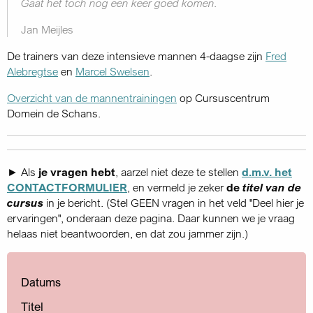
Gaat het toch nog een keer goed komen.
Jan Meijles
De trainers van deze intensieve mannen 4-daagse zijn
Fred
Alebregtse
en
Marcel Swelsen
.
Overzicht van de mannentrainingen
op Cursuscentrum
Domein de Schans.
► Als
je vragen hebt
, aarzel niet deze te stellen
d.m.v. het
CONTACTFORMULIER
, en vermeld je zeker
de
titel van de
cursus
in je bericht. (Stel GEEN vragen in het veld "Deel hier je
ervaringen", onderaan deze pagina. Daar kunnen we je vraag
helaas niet beantwoorden, en dat zou jammer zijn.)
Datums
Titel