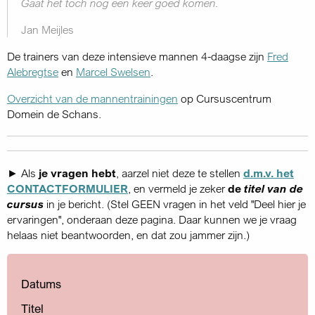
Gaat het toch nog een keer goed komen.
Jan Meijles
De trainers van deze intensieve mannen 4-daagse zijn
Fred
Alebregtse
en
Marcel Swelsen
.
Overzicht van de mannentrainingen
op Cursuscentrum
Domein de Schans.
► Als
je vragen hebt
, aarzel niet deze te stellen
d.m.v. het
CONTACTFORMULIER
, en vermeld je zeker
de
titel van de
cursus
in je bericht. (Stel GEEN vragen in het veld "Deel hier je
ervaringen", onderaan deze pagina. Daar kunnen we je vraag
helaas niet beantwoorden, en dat zou jammer zijn.)
Datums
Titel