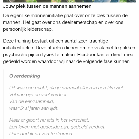
Jouw plek tussen de mannen aannemen
De eigenlijke manneninitiatie gaat over onze plek tussen de
mannen. Het gaat over ons deelnemerschap en over ons
persoonlijk leiderschap.
Deze training bestaat uit een aantal zeer krachtige
initiatierituelen. Deze rituelen dienen om de vaak niet te pakken
psychische pijnen fysiek te maken. Hierdoor kan er direct mee
gedeald worden waardoor wij naar de volgende fase kunnen.
Overdenking
Dit was een nacht, die je normaal alleen in een film ziet.
Vol van pijn en veel verdriet.
Van de eenzaamheid,
waar ik al jaren aan lijdt.
Maar er gloort nu iets in het verschiet:
Een leven met gedeelde pijn, gedeeld verdriet.
Daar durf ik nu van te dromen.