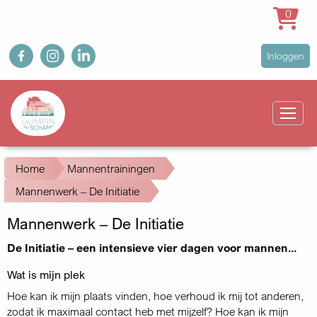
0
Overslaan
fb
ig
in
User
Inloggen
en
account
naar
Main
menu
de
navigation
inhoud
gaan
Kruimelpad
Home
Mannentrainingen
Mannenwerk – De Initiatie
Mannenwerk – De Initiatie
De Initiatie – een intensieve vier dagen voor mannen...
Wat is mijn plek
Hoe kan ik mijn plaats vinden, hoe verhoud ik mij tot anderen,
zodat ik maximaal contact heb met mijzelf? Hoe kan ik mijn