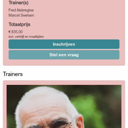
Trainer(s)
Fred Alebregtse
Marcel Swelsen
Totaalprijs
€ 835,00
incl. verblijf en maaltijden
Inschrijven
Stel een vraag
Trainers