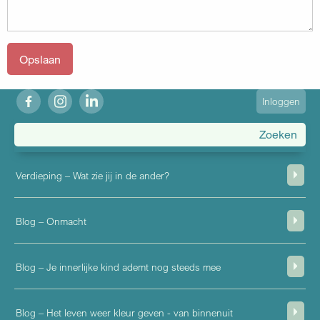
fb
ig
in
User
Inloggen
account
menu
Verdieping – Wat zie jij in de ander?
Blog – Onmacht
Blog – Je innerlijke kind ademt nog steeds mee
Blog – Het leven weer kleur geven - van binnenuit