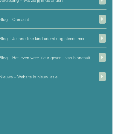
Verdieping – Wat zie jij in de ander?
Blog – Onmacht
Blog – Je innerlijke kind ademt nog steeds mee
Blog – Het leven weer kleur geven - van binnenuit
asis'.
 eerste stap
Nieuws – Website in nieuw jasje
n op jouw emotioneel-
?
en aanmelden
.