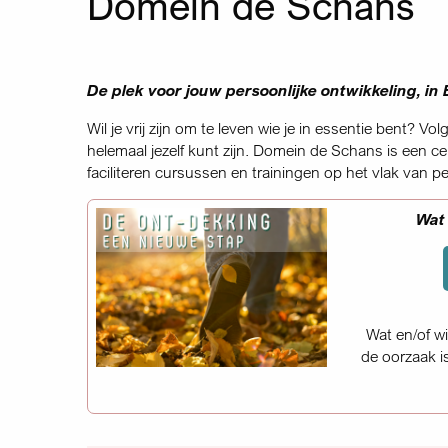
Domein de Schans
De plek voor jouw persoonlijke ontwikkeling, in
Wil je vrij zijn om te leven wie je in essentie bent? 
helemaal jezelf kunt zijn. Domein de Schans is een c
faciliteren cursussen en trainingen op het vlak van pe
et leeft zoals je zelf zou willen?
ekking – Een nieuwe stap
? Niet tevreden en vraag je af wat daarvan
gaan ontdekken, met ondersteuning, in deze
tap
.
► Vr-zo 04-06 sep