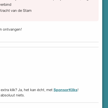
verbind
Kracht van de Stam
en ontvangen!
 extra klik? Ja, het kan écht, met
SponsorKliks
!
 absoluut niets.