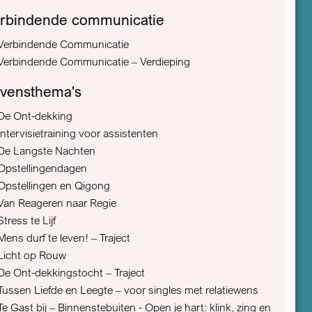
rbindende communicatie
Verbindende Communicatie
Verbindende Communicatie – Verdieping
vensthema's
De Ont-dekking
Intervisietraining voor assistenten
De Langste Nachten
Opstellingendagen
Opstellingen en Qigong
Van Reageren naar Regie
Stress te Lijf
Mens durf te leven! – Traject
Licht op Rouw
De Ont-dekkingstocht – Traject
Tussen Liefde en Leegte – voor singles met relatiewens
Te Gast bij – Binnenstebuiten - Open je hart: klink, zing en