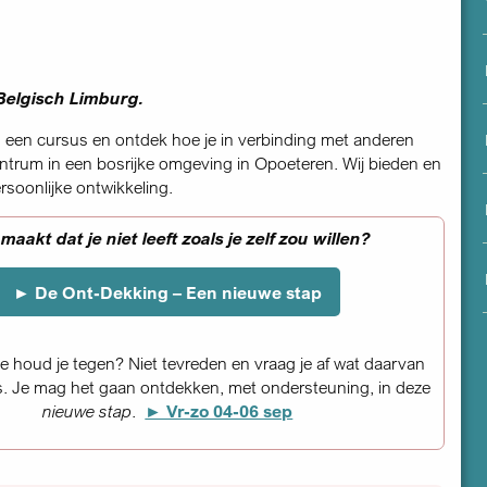
menu
 Belgisch Limburg.
Volg een cursus en ontdek hoe je in verbinding met anderen
entrum in een bosrijke omgeving in Opoeteren. Wij bieden en
rsoonlijke ontwikkeling.
Jouw eerste stap begint bij de 'b
►
Emotioneel Lichaamswerk – Jouw
vr-zo 18-20 sep
Welke invloed hebben ingesleten gedragspatrone
en lichamelijk welbevinden
Meer over lichaamswerk, andere data 