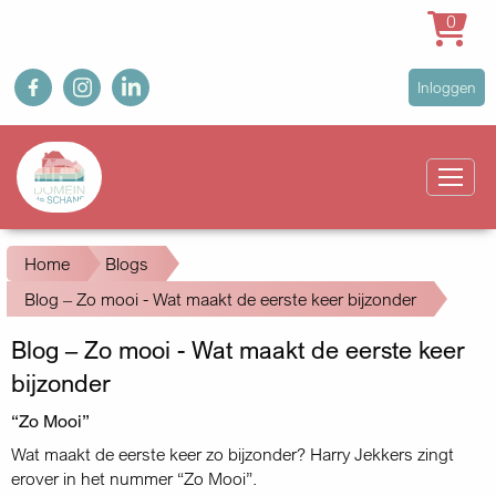
0
Overslaan
fb
ig
in
User
Inloggen
en
account
naar
Main
menu
de
navigation
inhoud
gaan
Kruimelpad
Home
Blogs
Blog – Zo mooi - Wat maakt de eerste keer bijzonder
Blog – Zo mooi - Wat maakt de eerste keer
bijzonder
“Zo Mooi”
Wat maakt de eerste keer zo bijzonder? Harry Jekkers zingt
erover in het nummer “Zo Mooi”.