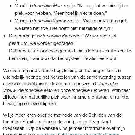
Vanuit je
Innerlijke Man
zeg je: "Ik zorg dat we hier tijd en
plek voor hebben. Meer hoef ik niet te doen.”
Vanuit je
Innerlijke Vrouw
zeg je: “Wat er ook verschijnt,
we laten het toe. Het hoeft niet hetzelfde te zijn.”
Dan horen jouw
Innerlijke Kinderen
: “We worden niet
gestuurd, we worden gedragen.”
Dat herstelt de onbevangenheid, niet door de eerste keer te
herhalen, maar doordat het systeem relationeel klopt.
Veel van mijn individuele begeleiding en trainingen komen
uiteindelijk neer op het herstellen van de samenwerking tussen
deze vier archetypische krachten in onszelf: de
Innerlijke
Vrouw
, de
Innerlijke Man
en onze
Innerlijke Kinderen
. Wanneer
zij ieder hun natuurlijke plek weer innemen, ontstaat er ruimte,
beweging en levendigheid.
Wil je meer leren over de methode van de Schilden van de
Innerlijke Familie en hoe je deze in je eigen leven kunt
toepassen? Op de website vind je meer informatie over mijn
begeleiding en de
training Zicht op jouw Innerlijke Familie
.