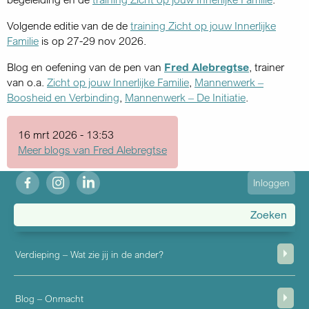
Volgende editie van de de
training Zicht op jouw Innerlijke
Familie
is op 27-29 nov 2026.
Blog en oefening van de pen van
Fred Alebregtse
, trainer
van o.a.
Zicht op jouw Innerlijke Familie
,
Mannenwerk –
Boosheid en Verbinding
,
Mannenwerk – De Initiatie
.
16 mrt 2026 - 13:53
Meer blogs van Fred Alebregtse
fb
ig
in
User
Inloggen
account
menu
Verdieping – Wat zie jij in de ander?
Blog – Onmacht