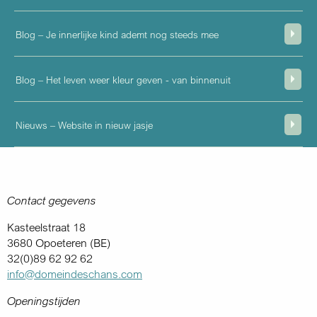
Blog – Je innerlijke kind ademt nog steeds mee
Blog – Het leven weer kleur geven - van binnenuit
Nieuws – Website in nieuw jasje
Contact gegevens
Kasteelstraat 18
3680 Opoeteren (BE)
32(0)89 62 92 62
info@domeindeschans.com
Openingstijden