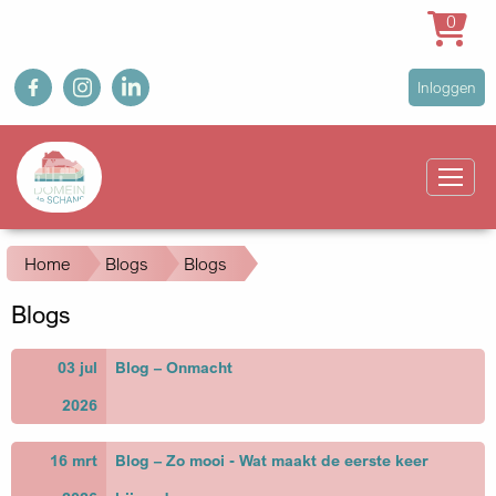
0
Overslaan
fb
ig
in
User
Inloggen
en
account
naar
Main
menu
de
navigation
inhoud
gaan
Kruimelpad
Home
Blogs
Blogs
Blogs
03 jul
Blog – Onmacht
2026
16 mrt
Blog – Zo mooi - Wat maakt de eerste keer