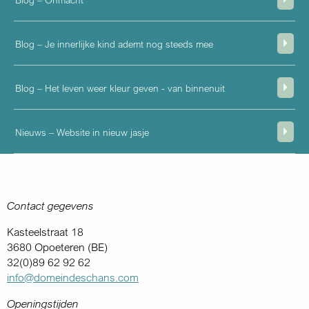
Blog – Je innerlijke kind ademt nog steeds mee
Blog – Het leven weer kleur geven - van binnenuit
Nieuws – Website in nieuw jasje
Contact gegevens
Kasteelstraat 18
3680 Opoeteren (BE)
32(0)89 62 92 62
info@domeindeschans.com
Openingstijden