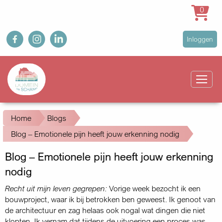
0
Overslaan
fb
ig
in
User
Inloggen
en
account
naar
Main
menu
de
navigation
inhoud
gaan
Kruimelpad
Home
Blogs
Blog – Emotionele pijn heeft jouw erkenning nodig
Blog – Emotionele pijn heeft jouw erkenning
nodig
Recht uit mijn leven gegrepen:
Vorige week bezocht ik een
bouwproject, waar ik bij betrokken ben geweest. Ik genoot van
de architectuur en zag helaas ook nogal wat dingen die niet
klopten. Ik vernam dat tijdens de uitvoering een proces was