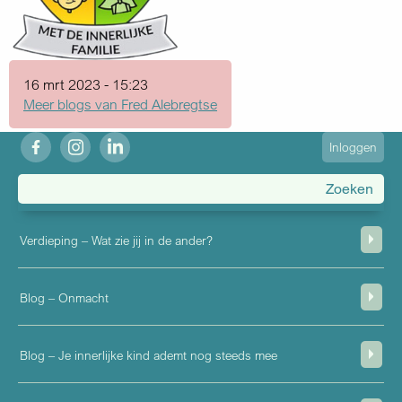
16 mrt 2023 - 15:23
Meer blogs van Fred Alebregtse
fb
ig
in
User
Inloggen
account
menu
Verdieping – Wat zie jij in de ander?
Blog – Onmacht
Blog – Je innerlijke kind ademt nog steeds mee