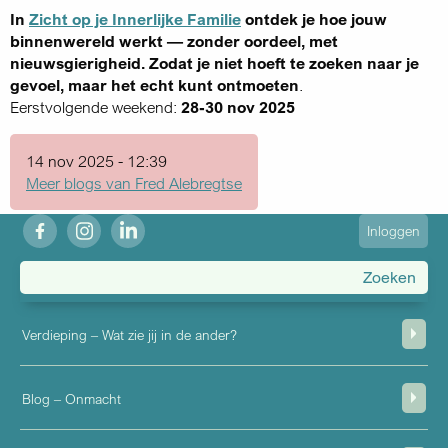
In
Zicht op je Innerlijke Familie
ontdek je hoe jouw
binnenwereld werkt — zonder oordeel, met
nieuwsgierigheid. Zodat je niet hoeft te zoeken naar je
gevoel, maar het echt kunt ontmoeten
.
Eerstvolgende weekend:
28-30 nov 2025
14 nov 2025 - 12:39
Meer blogs van Fred Alebregtse
fb
ig
in
User
Inloggen
account
menu
Verdieping – Wat zie jij in de ander?
Blog – Onmacht