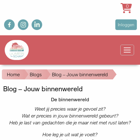
0
Overslaan
fb
ig
in
User
Inloggen
en
account
naar
Main
menu
de
navigation
inhoud
gaan
Kruimelpad
Home
Blogs
Blog – Jouw binnenwereld
Blog – Jouw binnenwereld
De binnenwereld
Weet jij precies waar je gevoel zit?
Wat er precies in jouw binnenwereld gebeurt?
Heb je last van gedachten die je maar niet met rust laten?
Hoe leg je uit wat je voelt?