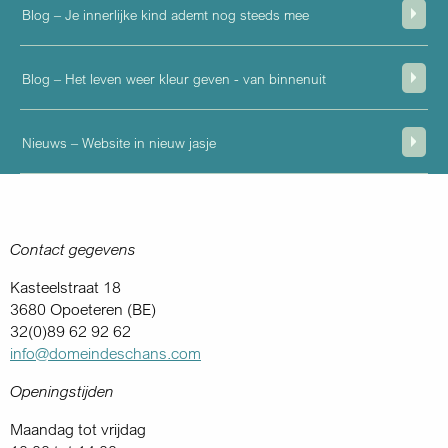
Blog – Je innerlijke kind ademt nog steeds mee
Blog – Het leven weer kleur geven - van binnenuit
Nieuws – Website in nieuw jasje
Contact gegevens
Kasteelstraat 18
3680 Opoeteren (BE)
32(0)89 62 92 62
info@domeindeschans.com
Openingstijden
Maandag tot vrijdag