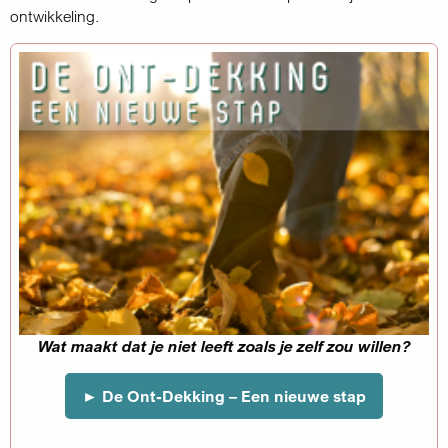
ontwikkeling.
Jouw eerste stap begint bij 
►
Emotioneel Lichaamswerk – J
oals je zelf zou willen?
vr-zo 18-20 sep
Welke invloed hebben ingesleten ged
Een nieuwe stap
emotioneel- en lichamelijk w
Meer over lichaamswerk, andere d