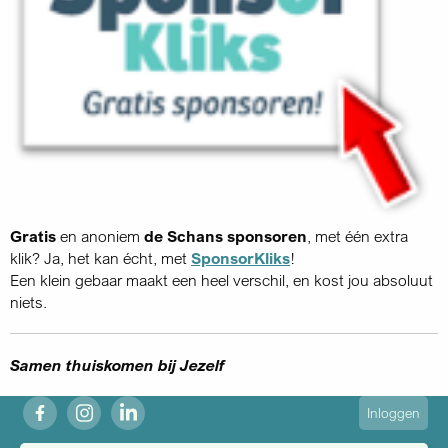
Gratis
en anoniem
de Schans sponsoren
, met één extra
klik? Ja, het kan écht, met
SponsorKliks
!
Een klein gebaar maakt een heel verschil, en kost jou absoluut
niets.
Samen thuiskomen bij Jezelf
fb
ig
in
User
Inloggen
account