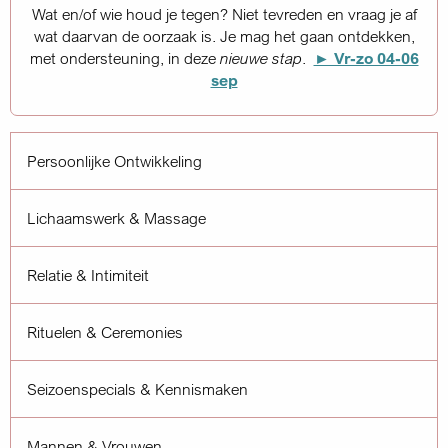
et tevreden en vraag je af
 mag het gaan ontdekken,
uwe stap
.
► Vr-zo 04-06
Persoonlijke Ontwikkeling
Lichaamswerk & Massage
Relatie & Intimiteit
Rituelen & Ceremonies
Seizoenspecials & Kennismaken
Mannen & Vrouwen