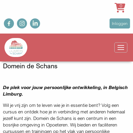
0
Overslaan
fb
ig
in
User
Inloggen
en
account
naar
Main
menu
de
navigation
inhoud
gaan
Domein de Schans
De plek voor jouw persoonlijke ontwikkeling, in Belgisch
Limburg.
Wil je vrij zijn om te leven wie je in essentie bent? Volg een
cursus en ontdek hoe je in verbinding met anderen helemaal
jezelf kunt zijn. Domein de Schans is een centrum in een
bosrijke omgeving in Opoeteren. Wij bieden en faciliteren
cursussen en trainingen op het vlak van persoonlijke