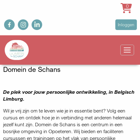
0
Overslaan
fb
ig
in
User
Inloggen
en
account
naar
Main
menu
de
navigation
inhoud
gaan
Domein de Schans
De plek voor jouw persoonlijke ontwikkeling, in Belgisch
Limburg.
Wil je vrij zijn om te leven wie je in essentie bent? Volg een
cursus en ontdek hoe je in verbinding met anderen helemaal
jezelf kunt zijn. Domein de Schans is een centrum in een
bosrijke omgeving in Opoeteren. Wij bieden en faciliteren
cursussen en trainingen op het vlak van persoonlijke