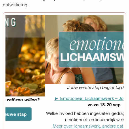
ontwikkeling.
Jouw eerste stap begint bij de 'basis'.
►
Emotioneel Lichaamswerk – Jouw eerste stap
vr-zo 18-20 sep
Welke invloed hebben ingesleten gedragspatronen op jouw
emotioneel- en lichamelijk welbevinden?
Meer over lichaamswerk, andere data en aanmelden
.