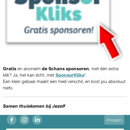
Gratis
en anoniem
de Schans sponsoren
, met één extra
klik? Ja, het kan écht, met
SponsorKliks
!
Een klein gebaar maakt een heel verschil, en kost jou absoluut
niets.
Samen thuiskomen bij Jezelf
fb
ig
in
User
Inloggen
account